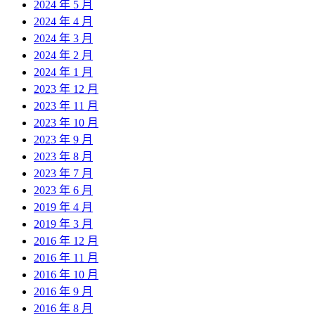
2024 年 5 月
2024 年 4 月
2024 年 3 月
2024 年 2 月
2024 年 1 月
2023 年 12 月
2023 年 11 月
2023 年 10 月
2023 年 9 月
2023 年 8 月
2023 年 7 月
2023 年 6 月
2019 年 4 月
2019 年 3 月
2016 年 12 月
2016 年 11 月
2016 年 10 月
2016 年 9 月
2016 年 8 月