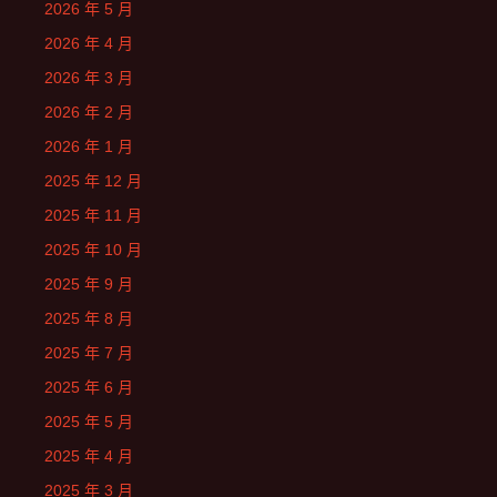
2026 年 5 月
2026 年 4 月
2026 年 3 月
2026 年 2 月
2026 年 1 月
2025 年 12 月
2025 年 11 月
2025 年 10 月
2025 年 9 月
2025 年 8 月
2025 年 7 月
2025 年 6 月
2025 年 5 月
2025 年 4 月
2025 年 3 月