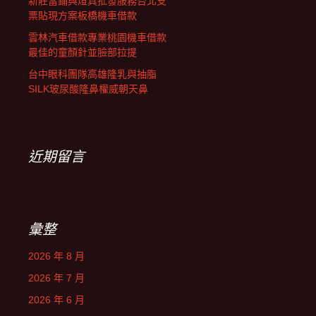
新莊當鋪與燈具批發服務台北支
票貼現方案板橋機車借款
雲林汽車借款專業桃園機車借款
最佳的童顏針並臉部拉提
台中眼科團隊高雄隆乳與抽脂
SILK玻尿酸隆鼻權威朝天鼻
近期留言
彙整
2026 年 8 月
2026 年 7 月
2026 年 6 月