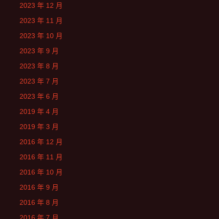
2023 年 12 月
2023 年 11 月
2023 年 10 月
2023 年 9 月
2023 年 8 月
2023 年 7 月
2023 年 6 月
2019 年 4 月
2019 年 3 月
2016 年 12 月
2016 年 11 月
2016 年 10 月
2016 年 9 月
2016 年 8 月
2016 年 7 月