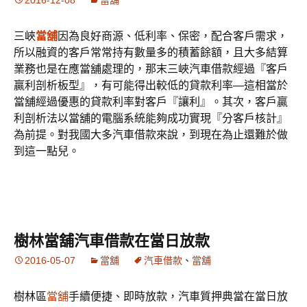
2016-12-08
當舖
三峽
當舖
因為良好商源、低利率、保密，配合客戶需求，
所以融資的客戶常常持有數量多的積蓄餘額，且大多結算
業務也是在應當舖處理的，那末三峽汽車借款經過『客戶
贏利剖析板型』，有可能得出較低的貸款利率—這相當於
當舖經過優惠的貸款利率對客戶『讓利』。其次，客戶贏
利剖析法以當舖的電腦系統能夠成功實現『分客戶核計』
為前提。對我國大多汽車借款來說，到現在為止還難於做
到這一點兒。
樹林當舖汽車借款在當日放款
2016-05-07
當舖
汽車借款
、
當舖
樹林區
當舖
手續便捷、即時放款，汽車質押典當在當日放