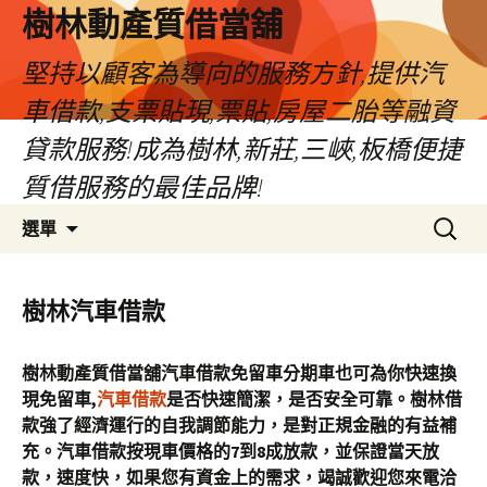
樹林動產質借當舖
堅持以顧客為導向的服務方針,提供汽
車借款,支票貼現,票貼,房屋二胎等融資
貸款服務!成為樹林,新莊,三峽,板橋便捷
質借服務的最佳品牌!
跳
搜
選單
至
尋
主
關
要
鍵
樹林汽車借款
內
字:
容
樹林動產質借當舖汽車借款免留車分期車也可為你快速換
現免留車,
汽車借款
是否快速簡潔，是否安全可靠。樹林借
款強了經濟運行的自我調節能力，是對正規金融的有益補
充。汽車借款按現車價格的7到8成放款，並保證當天放
款，速度快，如果您有資金上的需求，竭誠歡迎您來電洽