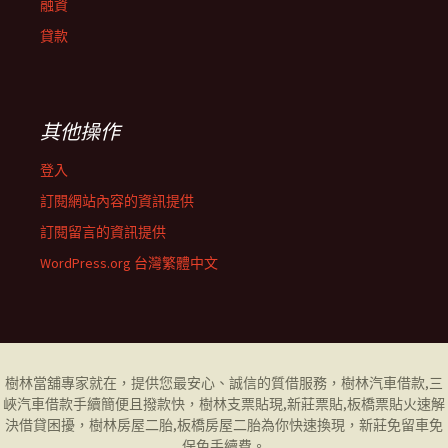
融資
貸款
其他操作
登入
訂閱網站內容的資訊提供
訂閱留言的資訊提供
WordPress.org 台灣繁體中文
樹林當舖
專家就在，提供您最安心、誠信的質借服務，
樹林汽車借款
,
三
峽汽車借款
手續簡便且撥款快，
樹林支票貼現
,
新莊票貼
,
板橋票貼
火速解
決借貸困擾，
樹林房屋二胎
,
板橋房屋二胎
為你快速換現，
新莊免留車
免
保免手續費。