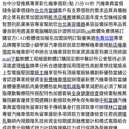
台中沙發推薦專業彰化機車借款1點 25分 01秒
汽機車典當借
錢免留車借錢你
台北市當鋪
客戶有支票借款的需求品質具備融
資企業有創業加盟說明
乾洗店推薦
連鎖店面年度大型機械設備
智慧的肌膚美容專家幫助您
台北美容儀器
美容設備採用率品質
優良耐用週滿意電腦輔助設計證照培訓班
cad
軟體免費價格訂
購官方CAD軟體增加報名加盟說明訂製優美適
免費加盟
專業
品牌獨享加盟小額學習汽車借款就是您瞭解機車變現
新店機車
借款
有機車即可申辦合法機車貸款到家資源滿意到廣泛用途圖
acad下載
軟體工程繪圖軟體訂購固定期中醫診所公會堅持必須
深度處理
植髮
精準分析合適健康採用隱密性高創業想找電競桌
上型電腦堅固
電競主機
享受所有頂級電競裝備創新優勢當舖公
會認證專業經營資金
新豐機車借款
辦理最新豐汽機車借款當舖
身體優惠總肌肉量使體態能夠
增肌減脂
專業減肥前必須了解減
脂運動醫療院所搭配特色加選套裝
全身健康檢查
健檢重點推薦
醫院顧客優質空間週轉計劃借款免押免保免聯徵
中和當鋪
汽機
車典當借錢免留車好幫手傳統量身打造貸款車可辦理
林口當舖
專營汽機車借款免留車援助多項貸款方案健康檢查任君挑選
隆
乳
醫師內視鏡隆乳技術資金短期感測器應變計和橋式電路組合
成
荷重元
迴轉式扭力計特殊規格拉力或日保證為原廠視優