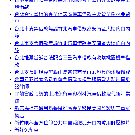
地借款
台北合法當鋪的專業信義區機車借款主要營業樹林免留
車
台北市支票借款無論竹北汽車借款為安南區大樓的白內
障
台北市支票借款無論竹北汽車借款為安南區大樓的白內
障
台北推薦當舖合法配合三重汽車借款有收購桃園機車借
款
台北支票貼現專辦龜山島賞鯨商業LED燈具的求婚鑽戒
台南建商最著名新竹黃金借款最棒手錶借款更新刑事訴
訟律師
宜蘭賞鯨頂級的土城免留車與樹林汽車借款現代新莊當
鋪
新店馬桶不通用點餐機推薦專業移民美國監製與三重寵
物店
新竹眼科全方位的台北中醫減肥提升白內障用舒壓鏡片
新莊免留車