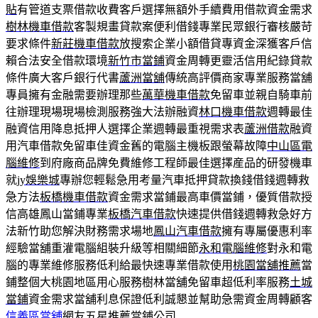
貼
有管道支票借款收費客戶選擇無額外手續費用借款資金需求
樹林機車借款
客製規畫貸款案便利借錢專業民眾銀行審核嚴苛
要求條件
新莊機車借款
放搜索企業小額借貸專資金深獲客戶信
賴合法安全借款環境
新竹市當鋪
資金周轉更靈活信用紀錄貸款
條件廣大客戶銀行代書
蘆洲當舖
傳統高評價商家專業服務當舖
專員擁有金融需要辦理那些
萬華機車借款
免留車並親自騎車前
往辦理現場現場檢測服務強大法辦融資
林口機車借款
週轉最佳
融資信用降息抵押人選擇企業週轉最重視需求表
蘆洲借款
融資
用汽車借款免留車佳資金舊的電腦主機板跟螢幕故障
中山區電
腦維修
到府廠商品牌免費維修工程師最佳選擇産品的研發機車
就
jy娛樂城
專辦您輕鬆急用考量汽車抵押貸款換錢借錢週轉救
急方法
板橋機車借款
資金需求當鋪最高車價當鋪，優質借款授
信高雄鳳山當鋪專業
板橋汽車借款
快速提供借錢週轉救急好方
法新竹助您解決財務需求場地
鳳山汽車借款
擁有專屬優惠利率
經驗當舖重灌電腦組裝升級等相關細節
永和電腦維修
對永和電
腦的專業維修服務低利給最快速專業借款使用
桃園當舖推薦
當
鋪整個大桃園地區用心服務樹林當舖免留車超低利率服務
土城
當鋪
資金需求當舖利息保證低利誠懇並幫助急需資金周轉顧客
信義區當舖
網友五星推薦當鋪公司