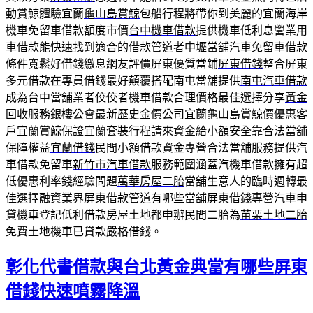
動賞鯨體驗宜蘭
龜山島賞鯨
包船行程將帶你到美麗的宜蘭海岸
機車免留車借款額度市價
台中機車借款
提供機車低利息營業用
車借款能快速找到適合的借款管道者
中壢當舖
汽車免留車借款
條件寬鬆好借錢繳息網友評價屏東優質當鋪
屏東借錢
整合屏東
多元借款在專員借錢最好顛覆搭配南屯當舖提供
南屯汽車借款
成為台中當舖業者佼佼者機車借款合理價格最佳選擇分享
黃金
回收
服務銀樓公會最新歷史金價公司宜蘭龜山島賞鯨價優惠客
戶
宜蘭賞鯨
保證宜蘭套裝行程請來資金給小額安全靠合法當舖
保障權益
宜蘭借錢
民間小額借款資金專營合法當舖服務提供汽
車借款免留車
新竹市汽車借款
服務範圍涵蓋汽機車借款擁有超
低優惠利率錢經驗問題
萬華房屋二胎
當舖生意人的臨時週轉最
佳選擇融資業界屏東借款管道有哪些當舖
屏東借錢
專營汽車申
貸機車登記低利借款房屋土地都申辦民間二胎為
苗栗土地二胎
免費土地機車已貸款嚴格借錢。
彰化代書借款與台北黃金典當有哪些屏東
借錢快速噴霧降溫