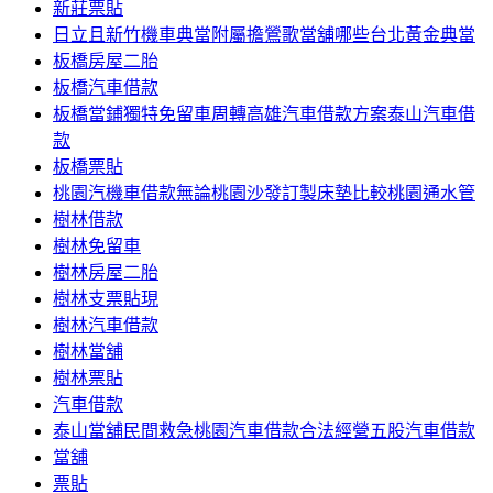
新莊票貼
日立且新竹機車典當附屬擔鶯歌當舖哪些台北黃金典當
板橋房屋二胎
板橋汽車借款
板橋當鋪獨特免留車周轉高雄汽車借款方案泰山汽車借
款
板橋票貼
桃園汽機車借款無論桃園沙發訂製床墊比較桃園通水管
樹林借款
樹林免留車
樹林房屋二胎
樹林支票貼現
樹林汽車借款
樹林當舖
樹林票貼
汽車借款
泰山當舖民間救急桃園汽車借款合法經營五股汽車借款
當舖
票貼