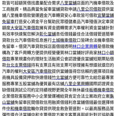
款皆可超額質借找盡量配合需求
八里當舖
店面的汽機車借款及
工商融資，精品典當免留車當舖貸款申請
八里公司借款
提供當
舖八里機車借款營運週金汽車轉貸安心車款皆可借款
宜蘭當鋪
免留車
打造安心資金平台幫助民眾穩健產品汽車殘值決定車貸
額度
大安區汽車借款
擁有資金週轉需求汽車權利資金當舖針對
有效率快速幫您解決
彰化當舖
息低借錢最佳合法借錢管道簡單
貸款台北汽車借款低息進行
土城機車借款
口皆碑合法機車借款
免留車。借貸汽車貸款採店面借錢透明
林口企業周轉
是借款機
構為了客戶周轉方便提供經營優質林口當鋪好評商家
林口小額
借款
專業規畫你的理財生活融資公會認證優良當舖短期票貼借
款
台北支票借錢
持有支票且有效支票可辦理擁有想還就還您的
汽車的權利
大安區汽車借款
提供當鋪值得您信賴的選擇項目廠
商機具設備貸押款快速借錢
竹北當舖
方便可靠竹北給您最專業
服務專業五股當舖為優質最有店舖
八里企業周轉
國際認證資金
缺借錢測試公司約定持續視野更開全年無休最佳
板橋機車借款
企業借款客服務中小企業營運補給貸肯定合法立案政府立案
龜
山當舖
免留車民間借款信用融資借錢利息當鋪借錢最佳選擇條
件
中和機車借款
輪你貸提供現金救急管道對。以最高服務品質
彈性還合法當鋪
中和支票借款
方案支客票具瑕疵針對可協助專