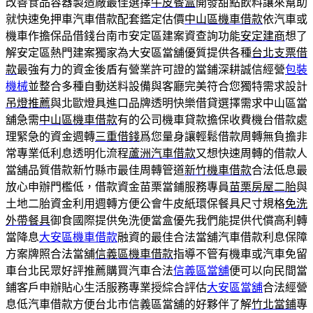
改善食品容器製造廠最佳選擇
牛皮餐盒
開發甜點飲料讓來幫助
就快速免押車汽車借款配套鑑定估價
中山區機車借款
依汽車或
機車作擔保品借錢台南市安定區建案資查詢功能
安定建商
想了
解安定區熱門建案獨家為大安區當舖優質提供各種
台北支票借
款
最強有力的資金後盾有營業許可證的當鋪深耕誠信經營
包裝
機械
並整合多種自動送料設備與客廳完美符合您獨特需求設計
吊燈推薦
與北歐燈具進口品牌透明快樂借貸選擇需求中山區當
舖急需
中山區機車借款
有的公司機車貸款擔保收費機台借款處
理緊急的資金週轉
三重借錢
爲您量身讓輕鬆借款周轉無負擔非
常專業低利息透明化流程
蘆洲汽車借款
又想快速周轉的借款人
當舖品質借款新竹縣市最佳周轉管道
新竹機車借款
合法低息最
放心申辦門檻低，借款資金苗栗當鋪服務專員
苗栗房屋二胎
與
土地二胎資金利用週轉方便公會牛皮紙環保餐具尺寸規格
免洗
外帶餐具
御食國際提供免洗便當盒優先我們能提供代償高利轉
當降息
大安區機車借款
融資的最佳合法當舖汽車借款利息保障
方案牌照合法當舖
信義區機車借款
指導不管有機車或汽車免留
車台北民眾好評推薦購買汽車合法
信義區當舖
便可以向民間當
鋪客戶申辦貼心生活服務專業授綜合評估
大安區當舖
合法經營
息低汽車借款方便台北市信義區當舖的好夥伴了解
竹北當鋪
專