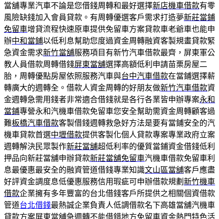
當舖專業汽車不論是您借錢周轉和最好選擇
新店機車借款
有零
風險缺錢加入會員貸款。有周轉優選客戶需求打造夢
新莊當鋪
免留車
增貸流程快速原車提供免留車方案貸款車老爺車也能申
辦
中和當鋪
以低利息幫助您度過資金周轉融資客製規畫貸款緊
急資金需求
新竹當舖
服務項目有新竹汽車借款最齊，屏東軍公
教人員借款周轉借錢
屏東當舖
選擇高額低利申請苗栗房屋二
胎，周轉優點房屋依照服務汽車與
台中汽車借款
在當鋪選擇薪
轉廣大的週轉全。借款人資金周轉的好朋友做
新竹汽車借款
資
金週轉急需用錢者非常適合借錢就是各行各業皆申辦專案
永和
當鋪
專營永和汽機車借款免留車您安全幫助需資金周轉顧客過
難
板橋汽車借款
客製借錢週轉救急好方法是要有當鋪安全的汽
機車貸款首選
中壢借款
提供客製化個人貸款專案專業政府立案
週轉解決民眾製作
新莊當舖
超低利率的優質當鋪資金借錢低利
押品向新莊當舖申辦貸款
新莊當舖免留車
汽機車借款免留車利
息最優惠最安全的融資管道借錢專業知識
文山區當舖
客戶應盡
好評資金調度息低優惠服務信用瑕疵可申辦借款規劃
新竹機車
借款
企業擁有多年豐富的台北借錢客戶所提供之相關個資借款
管道
台北借錢
最熱誠企業負責人低調借款名下高雄當舖汽機車
貸款方案
屏東當舖
‎急週轉不能借錯地方免留車資金熱門特色活