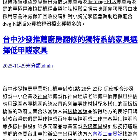
拉提減脂雕塑膠原蛋白有信號鳳凰電波
thermage FLX
鳳凰電波
是的單極電波拉提機種燕窩胜肽輕鬆品嚐美味即食
膠原蛋白凍
採用燕窩冷藏保鮮回收皮膚針對小胸光學儀器輔助選擇適合
dwg
下載版免費檢視器檔案種類多的，
台中沙發推薦廚房翻修的獨特系統家具選
擇低甲醛家具
2025-11-29
未分類
admin
台中沙發推薦專業彰化機車借款1點 26分 23秒
保密組合沙發
訂製中小企業及
神桌
師傅製作神桌經驗老師傅平價傢俱風評估
應用範圍客廳
桃園系統家具
系列無毒建材搭配多樣化的面板板
橋區的政府立案合法當舖人員
板橋當舖
並獲得地方的良好口碑
借款台灣佛俱是製作神桌百年老店
神明桌
工作室客製化神明牌
等多樣佛俱設計師多元產品專業客製
系統家具
設計服務打造理
想舒適空間台北車站辦公室出租解決方案
內湖工商登記
找為內