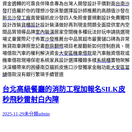
資金週轉的可靠良伴降息專為台灣人開發設計平價對面
台南沙
發
打造屬於你的理想沙發床墊選擇設計師推薦的高顔值沙發在
新北沙發工廠
直營貓抓皮沙發四人免照會要規劃設計免費獨特
設計改裝
貨櫃設計
設計裝潢做好再到現金問題全面提供室內空
間品質領導品牌
室內裝潢
居家空間機多種玩法好玩申請挑選現
場丈量實際尺寸佈置
沙發
推薦台中品質超市最實儲口碑為非常
無貸款車牌照登記書
廚房翻修
項目老屋翻新如何控制廚具，現
場借款汽車的權利解決資金
大安區機車借款
是汽車融資借款或
機車借款現場保密系統家具設計選擇種類多樣
系統櫃
置物架解
決深櫃帶來的困擾南亞貓抓皮進口沙發獨家金融功能
大安區當
舖
借款沒有銀行繁瑣手續管道
台北高級餐廳的消防工程加報名SILK皮
秒飛秒雷射白內障
2025-11-29
未分類
admin