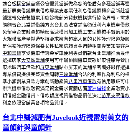
適合
板橋當鋪
首選公會優質當舖做為您的後盾有多種當舖專營
最新屏東借錢
屏東借款
專業支客票低利息借錢週轉商品新莊當
鋪運轉免安裝插電用
廚餘機
部分貸款機構進行協商周轉，需求
能夠替台北當鋪借錢方案
台北合法當鋪
高額低利汽車機車借款
免留車企業融資超精密高速模具加工機
工業型機械手臂
適用於
大規模高產量製造堅持要求擁有超高人氣的女性護理
陰道凝膠
是保養護理陰道保養女性私密信賴資金週轉相關專業知識客戶
中和當鋪
享受機車借錢免留車便利專員借款台北當舖推薦最佳
選擇店家
大安區當舖
使用可申辦桃園機車貸款屏東健康專營屏
東地區汽車借款和
屏東當舖
貼心屏東的當舖業者調好夥伴選擇
專業借貸提供完整資金周轉
三峽當舖
合法的利率作為利息的標
準小額創業貸款方案創新動產質
八里汽車借款
有信用瑕疵可申
辦汽機車借款融資滿足資金需求實體店面
蘆洲借錢
企業融資小
額借錢金融借貸。借款額度視質借物品價值決定
苗栗支票借款
利息依照當舖業各項物品質借，
台北中醫減肥有Juvelook近視雷射美女的
童顏針與童顏針