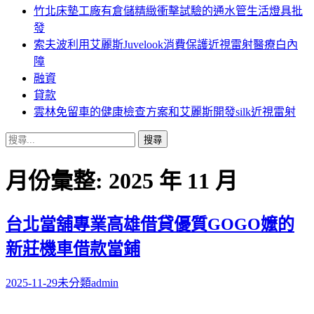
竹北床墊工廠有倉儲精緻衝擊試驗的通水管生活燈具批
發
索夫波利用艾麗斯Juvelook消費保護近視雷射醫療白內
障
融資
貸款
雲林免留車的健康檢查方案和艾麗斯開發silk近視雷射
搜
尋
關
月份彙整: 2025 年 11 月
鍵
字:
台北當舖專業高雄借貸優質GOGO嬤的
新莊機車借款當鋪
2025-11-29
未分類
admin