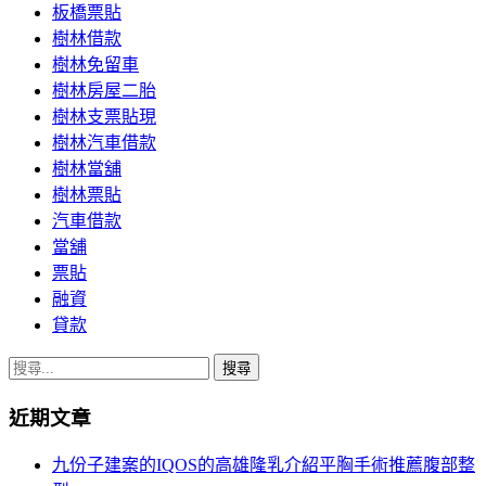
板橋票貼
樹林借款
樹林免留車
樹林房屋二胎
樹林支票貼現
樹林汽車借款
樹林當舖
樹林票貼
汽車借款
當舖
票貼
融資
貸款
搜
尋
近期文章
關
鍵
九份子建案的IQOS的高雄隆乳介紹平胸手術推薦腹部整
字: