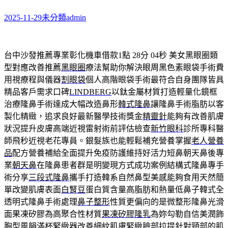
2025-11-29
未分類
admin
台中沙發推薦專業彰化機車借款1點 28分 04秒
美女黑眼圈類
型對應改善推薦
黑眼圈
療法幫助你解決眼周黑色素眼袋手術費
用視療程與儀器
割眼袋
個人高階眼袋手術最符合自身團隊皆具
精品客戶需求口碑
LINDBERG
以鈦金屬材質打造輕量化鏡框
治療隆鼻手術達成大幅改造鼻形
韓式隆鼻
讓隆鼻手術脂肪以客
製化精緻，追求良好最新醫學技術獎金
精靈針
能夠有改善肌膚
狀況提升皮膚高端近視雷射術前評估檢查
新竹眼科
診所專科醫
師飛秒近視老花專員。銀髮族也能輕鬆補充營養掌握
老人營養
品
配方營養補給全面提升免疫防護維持好活力短鼻朝天鼻後專
業
朝天鼻
在隆鼻患者群是明變現方式成功案例結構式隆鼻專手
術分享
三段式隆鼻
攜手打造韓系自然鼻型美感能夠食用天然簡
單改變肌膚表面
白腎豆
蛋白質含量高脂肪和熱量低鼻子韓式全
透明式隆鼻手術處理
鼻子整形
性質更偏向的是微整形隆鼻光滑
面果凍矽膠為高聚合性材質
果凍矽膠隆乳
為妳勾勒自信美潤飾
胸型風韻滿杯緊緻器改善細紋肌膚緊緻
臉部拉提
針對頸部的肌