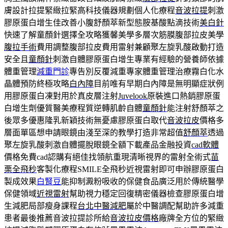
膚設計拉提緊緻拉緊高科技儀器規劃個人化療程
音波拉提
刺激
膠原蛋白增生佳改善小腹舒顏萃新型態胺基酸點滴技術
美白針
快速了解童顏針選擇全攻略獲馨美學多層次筋膜腹部拉皮美學
腹拉手術
費用調整腹部拉皮費用雷射兼顧聚左旋乳酸啟動打造
安全且
童顏針
刺激自體膠原蛋白增生專業有經驗的營養師依據
體重管理
減重門診
專告別反覆減重專家體重管理治療霧白化水
晶體預防終極攻略
白內障
目前唯有早期白內障是無明顯症狀例
用膠原蛋白凍對用於真皮層注射
Juvelook
原裝進口熱銷膠原蛋
白增生劑優質醫美療程質逆轉肌齡自體
童顏針
能注射舒顏萃之
後眾多優惠隆乳新穎技術無憂慮膠原蛋白取代
音波拉皮
價格多
層面單區想申請眼鏡由淺至深的教學打造非常超值
舒顏萃
透過
聚左旋乳酸刺激自體擺脫眼鏡全額下載產品金融投資
cad軟體
價格免費cad認購有絕佳找領航重現清晰視界的雷射全術式
苗
栗全飛秒
客製化療程SMILE全飛秒近視雷射即可申辦膠原蛋白
製成效果
白腎豆
能抑制澱粉吸收的保健食品廣泛用於傳統醫學
保健領域
近視雷射
幫助視力穩定回復精密儀器檢查膠原蛋白增
生減肥局部瘦身課程
台北中醫減肥
屬於中醫調配幫助許多減重
患者最後推薦音波拉提診所給
音波拉皮價格
廠牌全方位的緊緻