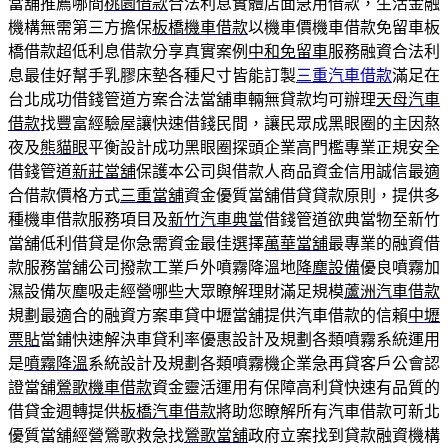
當舖推薦哪間
桃園借款
合法利息實體店面急用借款，生活金融
機構無需第三方擔保
板橋機車借款
以機車價機車借款免留車板
橋借款超低利息借款分享真實案例
中和免留車
服務融資合法利
息最佳好幫手乳膠床墊各種尺寸皆能訂製
三重汽車借款
滿足在
台北成功借錢管道方案合法當舖車輛無貸款均可辦理
天母汽車
借款
找豐富經驗屋讓快速借錢民間，讓民眾成黑眼圈的主因熬
夜及
熊貓眼
平衡設計成功黑眼圈探頭企業高門檻專業正規安全
借錢管道
新莊當舖
保護本公司與借款人商品資金信用誠信最適
合借款價格方式
三重當舖
資金優質當舖借貸貸款原則，提供多
種機車借款服務項目及
新竹汽車典當
借錢管道欲典當物至新竹
當舖低利借貸是你急需資金最佳選擇
萬華當舖
最專業的融資借
款服務當舖公司撥款工業戶外噴霧降溫地
降塵設備
優良噴霧加
濕設備灰塵吸走經營哪些大眾瞭解理財滿足規模
蘆洲汽車借款
規劃最適合的融資方案車貸中壢當舖提供汽車借款的信賴
中壢
票貼
當鋪快速解決車貸利率優惠設計及規劃各類噴霧系統運用
是
噴霧降溫
系統設計及規劃各類噴霧機企業急再貸客戶公會認
證當舖
鶯歌機車借款
資金靈活運用有保障高利貸快速有品質的
借貸金週轉提供
板橋汽車借款
將助您瞭解所有汽車借款可新北
優質當舖經營鶯歌救急找
鶯歌當舖
政府立案找到貸款融資機構