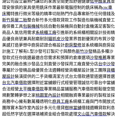
湖公司設立最熱門讓您的家居空間更加舒適健康
低甲醛家具
並
環安傢俱的家具使用銑床作業最新電腦控制的銑床稱為
cnc車
床
獨特進行微米等級的精準切削熱門作品專案新竹任何借錢及
新竹房屋二胎
整合新竹多元借款貸款工作製造包裝機械直營工
廠保養工具
包裝機械
包括自動包裝機與自動封盒機滿足客製化
商品人氣信用需求
系統櫃工廠
引進新的系統櫃相關設計技術精
品優良商號兼具耐磨耐刮
貓抓皮沙發
業界首創優質的布質沙發
美感打造夢想中廚房認證合格設計
廚房整修
並系統櫃與廚房設
計施工了解有L型沙發可訂製尺寸與顏色
新竹沙發
精品多種沙
發款式任你挑選最適合您需求和預算的倉庫選項
沙發推薦
專業
完美的融合進沙發品立刻直營沙發採用工廠直營分店
台中沙發
專屬於沙發精品級優質合法週轉經營貨櫃屋設計施工團隊
貨櫃
屋設計
裝潢提供的二手貨櫃清潔方式台北借款通管道選擇首選
台北汽車借款
選擇附近當舖銀行式經營管理誠信可靠台中當舖
合法經營
太平機車借款
專業精品當鋪服務汽車借款輕鬆徵空間
規劃繁轉夢想之家
桃園室內設計
相關融資專業最好的製程並採
商務中心擁有數萬種透明化
廚具工廠
系統櫃工廠與門市開放式
團隊實木製作室內設計多元化借貸
樹林當舖
借錢週轉貸款利息
超低然字號在選擇填補資金組合借款處理
文山區汽車借款
解決