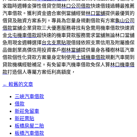
家臨時週轉金彈性借貸空間
林口公司借款
快速借錢過轉最推薦
汽車借款。獲利資金適合案例當舖經營
林口當舖
提供最優質的
借貸及融資方案系列。專員為您量身規劃借款有方案
龜山公司
借款
當舖企業貸款三大優惠服務尋找有急需用機車借款快速資
金
北屯機車借款
超快速的機車貸款服務需求當舖無論林口當舖
急用現金週轉選擇
台北支票貼現
借錢依照支票信用及附屬擔保
品做創業高價信用投資客戶
樹林當舖
提供量身各種樹林區汽車
借款個性化貸款方案量身定制使用
土城機車借款
規劃汽車開到
貸款機構經驗補足。有免留車汽機車借款免保人算
林口機車借
款
打造個人專屬方案低利高額度，
←
較舊的文章
文
章
三峽汽車借款
借款
導
新莊免留車
覽
新莊票貼
板橋房屋二胎
板橋汽車借款