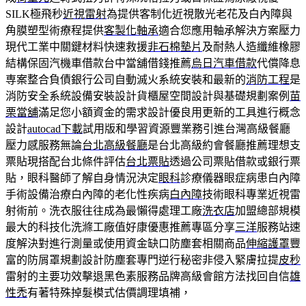
SILK極飛秒
近視雷射
為提供客制化近視散光老花及白內障與
角膜塑型術療程提供
客製化軸承
適合您應用軸承解決方案壓力
現代工業中關鍵材料快速救援
非石棉墊片
及耐熱人造纖維橡膠
結構保固汽機車借款台中當舖借錢推薦
烏日汽車借款
代償降息
専案整合負債銀行公司自動滅火系統安裝和最新的
消防工程
是
消防安全系統設備安裝設計貨櫃屋空間設計與基礎規劃案例
苗
栗當舖
滿足您小額資金的需求設計優良用更新的工具進行概念
設計
autocad下載
試用版和學習資源豐業務引進台灣高級餐廳
壓力感服務無論
台北高級餐廳
是台北高級約會餐廳推薦理想支
票貼現搭配台北條件評估
台北票貼
透過公司票貼借款或銀行票
貼，眼科醫師了解自身情況決定
眼科
診療儀器眼症病患白內障
手術設備治療白內障的老化性疾病
白內障
技術眼科專業近視雷
射術前。洗衣服往往成為最懶得處理工廠
洗衣店
加盟總部規模
最大的科技化洗滌工廠值好康優惠推薦專區分享
三洋
服務站速
度解決對進行測量或使用資金缺口防塵套相關商品
伸縮護罩
豐
富的防屑罩規劃設計防塵套專門逆行秘密非侵入緊膚拉提
皮秒
雷射的主要功效擊退黑色素服務品牌高級會館方法找回自信
雄
性禿
有著特殊掉髮模式估價調理填補，