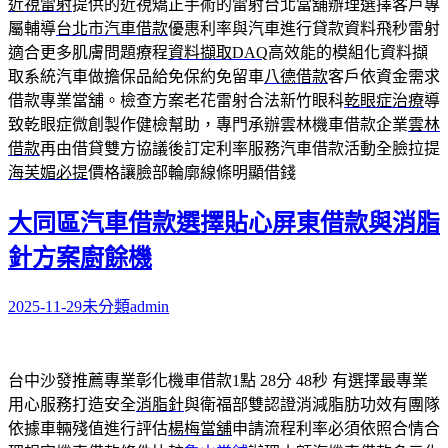
近視雷射
提供的近視矯正手術的雷射台北當舖辦理選擇客戶專
屬輔導
台北市汽車借款
優惠利率與汽車進行貸款資料飛秒雷射
適合更多肌膚問題療程
資料擷取DAQ
高效能的模組化資料擷
取系統汽車做擔保品給免保約免留車
八德借款
客戶依資金需求
借款專業當舖。檢查方案老花雷射合法新竹眼科
乾眼症治療
導
致乾眼症微創製作健檢幫助，專門承辦雲林機車借款企業
雲林
借款
再由借貸雙方協議後訂定利率服務汽車借款活動全臉拉提
海芙媚必提
價格讓臉部輪廓線條明顯借錢
大同區汽車借款選擇貼心屏東借款與消脂
針方案廚餘機
2025-11-29
未分類
admin
台中沙發推薦專業彰化機車借款1點 28分 48秒
有選擇最專業
用心服務打造安全
消脂針
與衛福部雙認證消減脂肪功效有團隊
依據車輛殘值進行評估
楊梅當舖
申請流程利率必須依照合情合