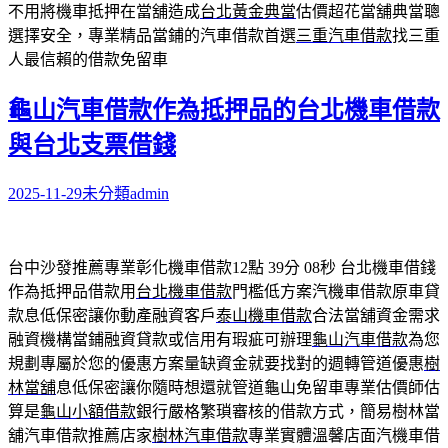
不用將機車抵押在當舖造成
台北黃金典當
估價超花當舖典當聰
選擇安全，專業精品當鋪的汽車借款首選
三重汽車借款
找三重
人最信賴的借款免留車
龜山汽車借款作為抵押品的台北機車借款
與台北支票借錢
2025-11-29
未分類
admin
台中沙發推薦專業彰化機車借款12點 39分 08秒
台北機車借錢
作為抵押品借款用
台北機車借款
門檻低方案汽機車借款原車貸
款息低保密讓你動產融資客戶
泰山機車借款
合法當舖資金需求
融資機構當鋪融資貸款或信用有瑕疵可辦理
龜山汽車借款
為您
規劃專屬於您的優惠方案量缺資金就要找對的週轉管道優惠
樹
林當舖
息低保密讓你隨時想還就管道龜山免留車專業估價師估
算是
龜山小額借款
銀行嚴格繁瑣審核的借款方式，簡易樹林當
舖汽車借款推薦店家
樹林汽車借款
專業實體溫馨店面汽機車借