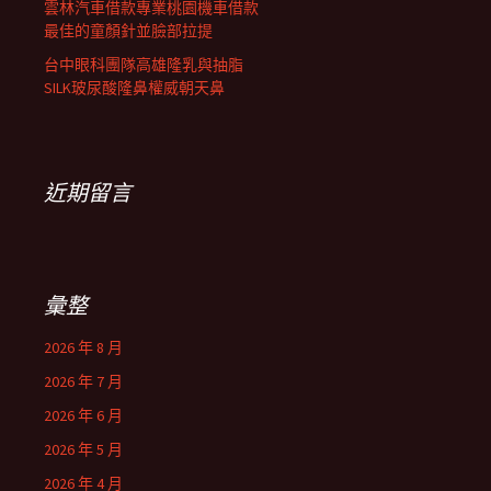
雲林汽車借款專業桃園機車借款
最佳的童顏針並臉部拉提
台中眼科團隊高雄隆乳與抽脂
SILK玻尿酸隆鼻權威朝天鼻
近期留言
彙整
2026 年 8 月
2026 年 7 月
2026 年 6 月
2026 年 5 月
2026 年 4 月