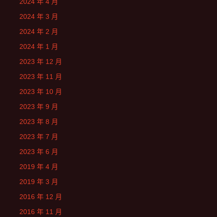
2024 年 4 月
2024 年 3 月
2024 年 2 月
2024 年 1 月
2023 年 12 月
2023 年 11 月
2023 年 10 月
2023 年 9 月
2023 年 8 月
2023 年 7 月
2023 年 6 月
2019 年 4 月
2019 年 3 月
2016 年 12 月
2016 年 11 月