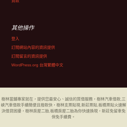
貸款
其他操作
登入
訂閱網站內容的資訊提供
訂閱留言的資訊提供
WordPress.org 台灣繁體中文
樹林當舖
專家就在，提供您最安心、誠信的質借服務，
樹林汽車借款
,
三
峽汽車借款
手續簡便且撥款快，
樹林支票貼現
,
新莊票貼
,
板橋票貼
火速解
決借貸困擾，
樹林房屋二胎
,
板橋房屋二胎
為你快速換現，
新莊免留車
免
保免手續費。