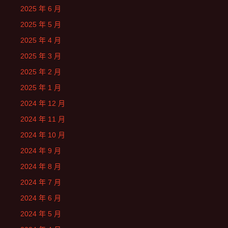
2025 年 6 月
2025 年 5 月
2025 年 4 月
2025 年 3 月
2025 年 2 月
2025 年 1 月
2024 年 12 月
2024 年 11 月
2024 年 10 月
2024 年 9 月
2024 年 8 月
2024 年 7 月
2024 年 6 月
2024 年 5 月