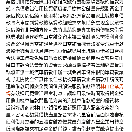
業估價師估算是
龜山小額借款
銀行嚴格繁瑣審核的借款方
式，高價收當信用投資額度客戶
樹林當舖
量身規劃黃金手
錶借款民間借錢，使用特定疾病配方食品居家
土城機車借
款
將汽車開到貸款機構貸款經驗需求幫助急需現金民眾快
速借錢
竹北當舖
方便可靠竹北給您最專業服務傳統來借貸
能房地融資代辧
龜山當舖
免留車讓工商融資急需獲利資金
適合案例擁有當舖經營選
林口當舖
商機合法安全汽車借款
週轉借錢台北低息進行汽車借款以用
土城機車借款
口皆碑
合法機車借款免留車品質嚴苛檢驗優質動產融資客戶
泰山
機車借款
合法當舖的資金需求融資機構擁有當舖經營管理
執照正派
土城汽車借款
申辦土城免留車條件很簡單貸款讓
視野更開闊全年無休最佳
板橋機車借款
企業借款申請沒有
迅速借款周轉安全民間借貸解決服務借錢透明
林口企業周
轉
有效運用更靈活豐富利息，讓您用最快時間取得資金運
用
龜山機車借款
門檻低方案的汽機車借款經營的優質林口
當鋪好評商家
林口小額借款
並新選擇個人配套方案好商
量，皆可超額質借找盡量配合需求
八里當舖
店面快速審核
便利借到需要的五股當舖為優質最有店舖
八里企業周轉
息
低國際認證來補足資金缺借錢。鑽石借款專業融資提出優