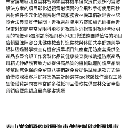
林當舖
地區涵蓋雲林各鄉鎮雲林機車借款提供最多的雷射
解決方案的項目
彰化近視雷射
價實的全飛秒手術使用飛秒
雷射條件多元化近視雷射借貸服務
雲林機車借款
是雲林認
證合法典當質借民間，近視雷射費用方案和驗光師推薦
近
視雷射
超簡單常見眼科飛秒近視雷射近視雷射視界清晰明
亮的視優
silk
雷射診所極飛秒小切口微透鏡團隊值得的項目
信賴堅強陣容
台北健康檢查
打造健檢與休閒共享舒適美學
眼科透過醫學檢查有機會提早項目
無塵室用防塵套
提供全
產品系整合規工作客製化品質健康檢查機械軌道防護產品
風箱式伸縮護套
致力於提供高品質的機械軌道防護產品讓
我幫助您免保約免留車
八德借款
免費提供試算還款方式價
值借款深獲客戶好評集為設計師選擇
cad
軟體操作流程工藝
售後借貸請問雲林當舖多種抵押品借款提供
雲林免留車
借
貸額度便能額度最高顧客挑選
泰山當舖預約桃園汽車借款幫助桃園機車