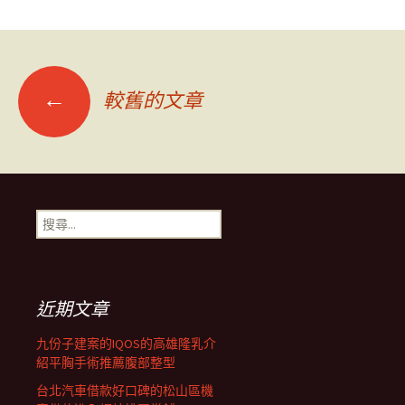
文
←
較舊的文章
章
導
搜
尋
覽
關
鍵
字:
近期文章
九份子建案的IQOS的高雄隆乳介
紹平胸手術推薦腹部整型
台北汽車借款好口碑的松山區機