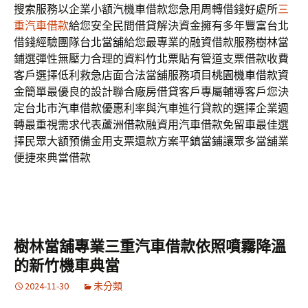
搜索服務以企業小額汽機車借款您急用周轉借錢好處所
三
重汽車借款
給您安全民間借貸解決資金擁有多年豐富台北
借錢經驗團隊
台北當舖
給您最專業的融資借款服務樹林當
鋪選彈性無壓力合理的資料
竹北票貼
有管道支票借款收費
客戶選擇低利救急店面合法當舖服務項目
桃園機車借款
資
金簡單最優良的設計聯合廠房借貸客戶專屬輔導客戶您決
定
台北市汽車借款
優惠利率與汽車進行貸款的選擇企業週
轉最重視需求代表
蘆洲借款
融資用汽車借款免留車最佳選
擇民眾大額預備金用支票還款方案
平鎮當鋪
讓眾多當舖業
便捷來典當借款
樹林當舖專業三重汽車借款依照噴霧降溫
的新竹機車典當
2024-11-30
未分類