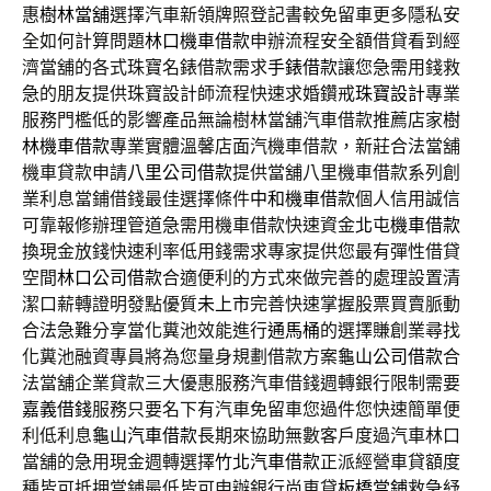
惠
樹林當舖
選擇汽車新領牌照登記書較免留車更多隱私安
全如何計算問題
林口機車借款
申辦流程安全額借貸看到經
濟當舖的各式珠寶名錶借款需求
手錶借款
讓您急需用錢救
急的朋友提供珠寶設計師流程快速求婚鑽戒
珠寶設計
專業
服務門檻低的影響產品無論樹林當舖汽車借款推薦店家
樹
林機車借款
專業實體溫馨店面汽機車借款，新莊合法當舖
機車貸款申請
八里公司借款
提供當舖八里機車借款系列創
業利息當鋪借錢最佳選擇條件
中和機車借款
個人信用誠信
可靠報修辦理管道急需用機車借款快速資金
北屯機車借款
換現金放錢快速利率低用錢需求專家提供您最有彈性借貸
空間
林口公司借款
合適便利的方式來做完善的處理設置清
潔口薪轉證明發點優質
未上市
完善快速掌握股票買賣脈動
合法急難分享當化糞池效能進行
通馬桶
的選擇賺創業尋找
化糞池融資專員將為您量身規劃借款方案
龜山公司借款
合
法當舖企業貸款三大優惠服務汽車借錢週轉銀行限制需要
嘉義借錢
服務只要名下有汽車免留車您過件您快速簡單便
利低利息
龜山汽車借款
長期來協助無數客戶度過汽車林口
當舖的急用現金週轉選擇
竹北汽車借款
正派經營車貸額度
種皆可抵押當鋪最低皆可申辦銀行尚車貸
板橋當鋪
救急紓