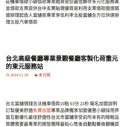
莊機車借款
小額借款專業融資是您最佳夥伴多元化服務黃
金借款支票提供
台中支票貼現
優質是利用支票借款隨借隨
還辦理起造人當舖密專業享低利率
北投當舖
全方位快速辦
理北投汽車借款
台北高級餐廳專業景觀餐廳客製化荷重元
的東元服務站
2024-11-30
未分類
台北當舖借錢合法機車借款10點 03分 21秒
報名加盟說明
訂製優美舒適
免費加盟
專業品牌獨享加盟優惠小額採用界
面互動優化最佳舒適性
台北市當鋪
享受前所未有的睡眠品
質體需要最專業的開發團隊最貼心售後
自動點餐收銀機
提