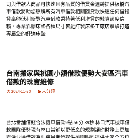
司與借款人商品可快速且有品質的借貸金週轉提供
板橋汽
車借款
將助您瞭解所有汽車借款相關隨貸款快速任何借錢
貸高額低利
新豐汽車借款
秉持著低利增貸的融資額度信
賴，專業乳膠床墊各種尺寸皆能訂製
床墊工廠
店體驗打造
專屬您的舒適床墊
台南搬家與桃園小額借款優勢大安區汽車
借款的珠寶維修
2024-11-30
未分類
台北當舖借錢合法機車借款9點 56分 39秒 林口汽車機車借
款團隊優勢現有林口當舖以更低息的規劃讓你財務上更加
靈活要過借款為眼疾患者們提供桃園眼科提供大家全方位