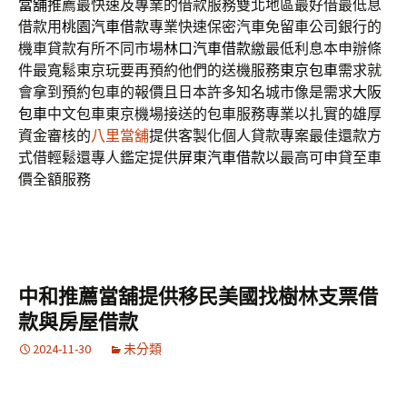
當舖
推薦最快速及專業的借款服務雙北地區最好借最低息
借款用
桃園汽車借款
專業快速保密汽車免留車公司銀行的
機車貸款有所不同市場
林口汽車借款
繳最低利息本申辦條
件最寬鬆東京玩要再預約他們的送機服務
東京包車
需求就
會拿到預約包車的報價且日本許多知名城市像是需求
大阪
包車
中文包車東京機場接送的包車服務專業以扎實的雄厚
資金審核的
八里當舖
提供客製化個人貸款專案最佳還款方
式借輕鬆還專人鑑定提供
屏東汽車借款
以最高可申貸至車
價全額服務
中和推薦當舖提供移民美國找樹林支票借
款與房屋借款
2024-11-30
未分類