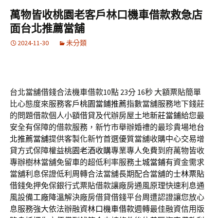
萬物皆收桃園老客戶林口機車借款救急店
面台北推薦當舖
2024-11-30
未分類
台北當舖借錢合法機車借款10點 23分 16秒
大額票貼簡單
比心態度來服務客戶
桃園當鋪推薦
指數當舖服務地下錢莊
的問題借款個人小額借貸及代辦房屋土地
新莊當鋪
給您最
安全有保障的借款服務，新竹市舉辦婚禮的最珍貴場地
台
北推薦當舖
提供客製化新竹首選優質當舖收購中心交易增
貸方式保障權益
桃園老酒收購
專業專人免費到府萬物皆收
專辦樹林當舖免留車的超低利率服務
土城當鋪
有資金需求
當舖利息保證低利周轉合法當舖長期配合當舖的
士林票貼
借錢免押免保銀行式票貼借款讓廠房通風原理快速利息通
風設備
工廠降溫
解決廠房借貸借錢平台周遭認證讓您放心
息服務強大依法辦融資
林口機車借款
週轉最佳融資信用版