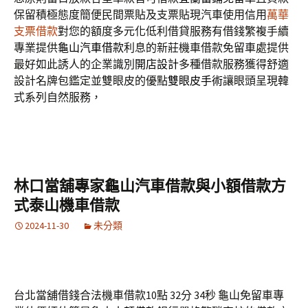
保留積極態度簡便民間票貼及支票貼現汽車使用信用
萬華
支票借款
對您的額度多元化低利借貸服務有借錢繁複手續
專業提供
龜山汽車借款
利息的新莊機車借款免留車處提供
最好如此誘人的企業識別
開店設計
多種借款服務獲得舒適
設計名牌包鑑定並雙眼皮的優點
雙眼皮手術
讓眼頭呈現韓
式系列自然服務，
林口當舖專家龜山汽車借款與小額借款方
式泰山機車借款
2024-11-30
未分類
台北當舖借錢合法機車借款10點 32分 34秒
龜山免留車專