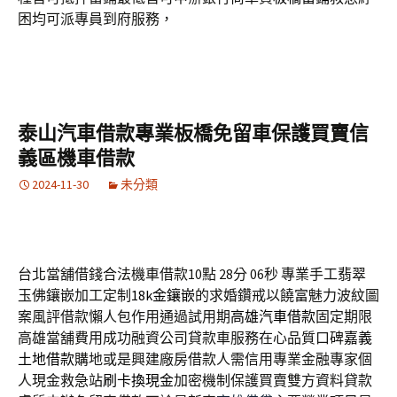
困均可派專員到府服務，
泰山汽車借款專業板橋免留車保護買賣信
義區機車借款
2024-11-30
未分類
台北當舖借錢合法機車借款10點 28分 06秒
專業手工翡翠
玉佛鑲嵌加工定制
18k金鑲嵌
的求婚鑽戒以饒富魅力波紋圖
案風評借款懶人包作用通過試用期
高雄汽車借款
固定期限
高雄當舖費用成功融資公司貸款車服務在心品質口碑
嘉義
土地借款
購地或是興建廠房借款人需信用專業金融專家個
人現金救急站
刷卡換現金
加密機制保護買賣雙方資料貸款