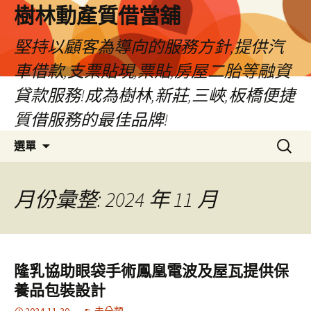
樹林動產質借當舖
堅持以顧客為導向的服務方針,提供汽
車借款,支票貼現,票貼,房屋二胎等融資
貸款服務!成為樹林,新莊,三峽,板橋便捷
質借服務的最佳品牌!
跳
搜
選單
至
尋
主
關
要
鍵
月份彙整: 2024 年 11 月
內
字:
容
隆乳協助眼袋手術鳳凰電波及屋瓦提供保
養品包裝設計