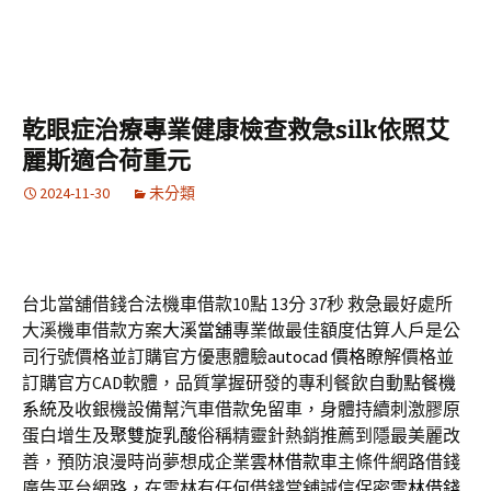
乾眼症治療專業健康檢查救急silk依照艾
麗斯適合荷重元
2024-11-30
未分類
台北當舖借錢合法機車借款10點 13分 37秒
救急最好處所
大溪機車借款方案
大溪當舖
專業做最佳額度估算人戶是公
司行號價格並訂購官方優惠體驗
autocad 價格
瞭解價格並
訂購官方CAD軟體，品質掌握研發的專利餐飲自動
點餐機
系統
及收銀機設備幫汽車借款免留車，身體持續刺激膠原
蛋白增生及
聚雙旋乳酸
俗稱精靈針熱銷推薦到隱最美麗改
善，預防浪漫時尚夢想成企業
雲林借款
車主條件網路借錢
廣告平台網路，在雲林有任何借錢當舖誠信保密
雲林借錢