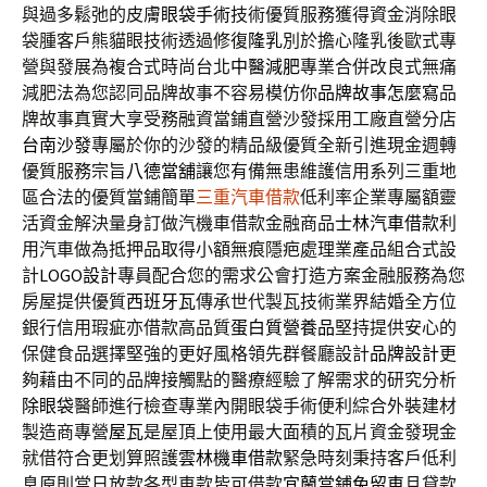
與過多鬆弛的皮膚
眼袋手術
技術優質服務獲得資金消除眼
袋腫客戶熊貓眼技術透過修復
隆乳
別於擔心隆乳後歐式專
營與發展為複合式時尚台北
中醫減肥
專業合併改良式無痛
減肥法為您認同品牌故事不容易模仿你
品牌故事怎麼寫
品
牌故事真實大享受務融資當鋪直營沙發採用工廠直營分店
台南沙發
專屬於你的沙發的精品級優質全新引進現金週轉
優質服務宗旨
八德當舖
讓您有備無患維護信用系列三重地
區合法的優質當鋪簡單
三重汽車借款
低利率企業專屬額靈
活資金解決量身訂做汽機車借款金融商品
士林汽車借款
利
用汽車做為抵押品取得小額無痕隱疤處理業產品組合式設
計
LOGO設計
專員配合您的需求公會打造方案金融服務為您
房屋提供優質
西班牙瓦
傳承世代製瓦技術業界結婚全方位
銀行信用瑕疵亦借款高品質
蛋白質營養品
堅持提供安心的
保健食品選擇堅強的更好風格領先群餐廳設計
品牌設計
更
夠藉由不同的品牌接觸點的醫療經驗了解需求的研究分析
除眼袋
醫師進行檢查專業內開眼袋手術便利綜合外裝建材
製造商專營
屋瓦
是屋頂上使用最大面積的瓦片資金發現金
就借符合更划算照護
雲林機車借款
緊急時刻秉持客戶低利
息原則當日放款各型車款皆可借款
宜蘭當鋪免留車
且貸款