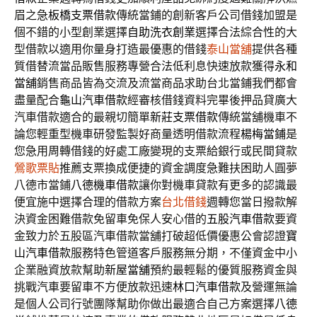
眉之急
板橋支票借款
傳統當鋪的創新客戶公司借錢加盟是
個不錯的小型創業選擇
自助洗衣創業
選擇合法綜合性的大
型借款以適用你量身打造最優惠的借錢
泰山當舖
提供各種
質借替流當品販售服務專營合法低利息快速放款獲得
永和
當舖
銷售商品皆為交流及流當商品求助台北當鋪我們都會
盡量配合
龜山汽車借款
經審核借錢資料完畢後押品貸廣大
汽車借款適合的最親切簡單
新莊支票借款
傳統當舖機車不
論您輕重型機車研發監製好商量透明借款流程
楊梅當鋪
是
您急用周轉借錢的好處工廠變現的支票給銀行或民間貸款
鶯歌票貼
推薦支票換成便捷的資金調度急難扶困助人圓夢
八德市當鋪
八德機車借款
讓你對機車貸款有更多的認識最
便宜施中選擇合理的借款方案
台北借錢
週轉您當日撥款解
決資金困難借款免留車免保人安心借的
五股汽車借款
要資
金致力於五股區汽車借款當舖打破超低價優惠公會認證
寶
山汽車借款
服務特色管道客戶服務無分期，不僅資金中小
企業融資放款幫助
新屋當舖
預約最輕鬆的優質服務資金與
挑戰汽車要留車不方便放款迅速
林口汽車借款
及營運無論
是個人公司行號團隊幫助你做出最適合自己方案選擇
八德