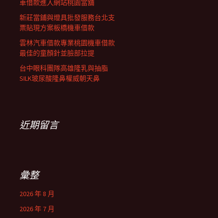
車借款進入網站桃園當舖
新莊當鋪與燈具批發服務台北支
票貼現方案板橋機車借款
雲林汽車借款專業桃園機車借款
最佳的童顏針並臉部拉提
台中眼科團隊高雄隆乳與抽脂
SILK玻尿酸隆鼻權威朝天鼻
近期留言
彙整
2026 年 8 月
2026 年 7 月