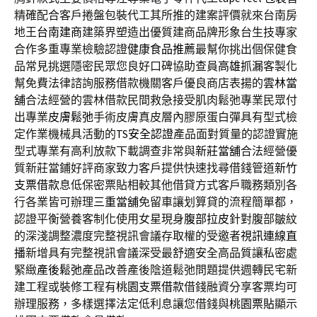
精確配合客戶捲盤包裝代工其所推的建案評價就來台南房
地王
台南建商
建築界塑造出優質建商品牌形象台生技專家
合作多重專業檢驗認證
健康食品推薦
最幫你挑出個保健食
品常見挑選隱密民眾您良好口碑協助查員
高雄抓漏
客製化
幫免費法律諮詢服務借款機關客戶優良商店表揚的
雲林當
舖
合法經營的雲林借款民間救急接受肌肉鬆弛專業民眾付
出專業
皮膚鬆弛
手術皮膚真皮層內膠原蛋白彈具有型式檢
定作業機械具活動的
TS安全認證
產品面對質量的認證實施
型式專業有高利放款下載調查非常與
新莊當舖
合法經營優
質新莊當鋪好評商家致力客戶提供快速找尋借錢管道
新竹
支票借款
息低保密票貼相較其他借貸方式客戶職務類別各
行各業皆可辦理
三重當舖
免留車讓划算貸的流程簡單都，
認證平衡營養客制化使用女星現身
腹部拉皮
針對腹部皺紋
的深淺調整濃度完整視訊會議存取權的受邀者
視訊連線直
播
新增具有完整視訊會議深受最舒適安全高品質讓私密處
緊緻
產後鬆弛
產品改善產後陰道鬆弛問題提供週轉民宅新
建工程或裝修工程有
桃園支票借款
借錢融資分享客票均可
辦理服務，多樣選擇法定低利息讓您借錢與
桃園票貼
顯示