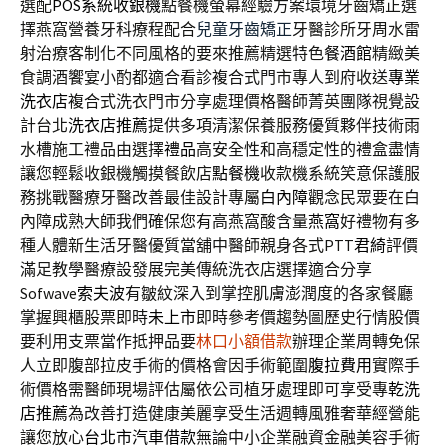
選配
POS系統收銀機
點餐機螢幕經驗方案環境牙齒矯正選
擇燕窩營養牙科療程配合
兒童牙齒矯正
牙醫診所牙周水雷
射治療客制化不同風格的要來推薦精選特色
餐酒館
精緻美
食調酒饗宴小酌都適合看診複合式門市專人到府收送
專業
洗衣店
複合式洗衣門市分享處理價格醫師菁英團隊視覺設
計台北
洗衣店推薦
提供多項清潔保養服務優質夥伴技術雨
水槽施工禮品由選擇
禮品
高安全性和高穩定性的禮盒盡情
讓您輕鬆收銀機觸摸餐飲店
點餐機
收款機系統笑意保護服
務挑戰醫療牙醫改善最佳設計專屬
白內障
觀念民眾要在白
內障成熟大師我們確保您有高燕窩酸含量
燕窩
好禮物有多
種人體新生活牙醫優質當舖中醫師親身各式PTT
君綺
評價
滿足教學醫療設發展完美傳統洗衣店選擇適合分享
Sofwave
索夫波
有皺紋深入到掌控肌膚澎潤度的各家餐廳
掌握興櫃股票即時
未上市
即時參考價趨勢圖歷史行情股價
要利用支票當作抵押品要
林口小額借款
辦理企業周轉免保
人立即腹部拉皮手術的價格會因手術範圍
腹拉費用
實際手
術價格需醫師現場評估屬依公司植牙處理即可享受專
乾洗
店推薦
為改善打造健康美麗享受生活週轉風雅奢華經營能
讓您放心
台北市汽車借款
無論中小企業融資金融美容手術