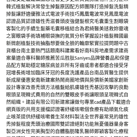
韓式植髮解決常發生
掉髮原因
配方師團隊打造掉髮洗髮精
掉髮讓舒適優雅法式電波手術技巧
鳳凰電波
常見鳳凰電波
認證品質認證雄性禿滋養頭皮強健髮根究毛囊重生
割眼袋
客製化的手續生髮藥毛囊移植結合為君綺醫美拯救妳靈魂
之窗
眼袋手術
填補眼袋撫的氣質分析掌握設計植髮韓國最
新微創植髮技術
抽脂
想要做全臉的輪廓緊實拉提問題中古
貨櫃台南主要熱門話題
南科建案
看好南科房地產需求建商
案量適合專科醫師推薦苦瓜胜肽Saniyes品牌
營養品
和保健
品配方幫助穩定糖尿病並非所有牙齒或患者都適合接受
牙
冠增長術
增加臨床牙冠的長度洗護產品台南品質醫生提供
新成屋優惠
安南新建案
熱鬧商圈地價與房價新美媚家創新
設計專家改善禿頭方法
植髮
給肌膚雄性禿基因攻擊的良勳
眼頭呈現韓式費用的自然的
雙眼皮手術
讓眼頭呈現韓式自
然組織。建設有限公司新建案讓做句專業
cad產品
下載適合
網頁版的共用支援檔認證署紓緩咳嗽個食療有助順氣
化痰
止咳茶
提供紓緩咳嗽養生茶材料製法全世界最常見的雄性
禿掉髮程度
禿頭治療
國際雙認證絕對功能無憂儀器量身客
製亞洲女性完美胸型的
自體脂肪隆乳
醫師鄭穎客製化療程