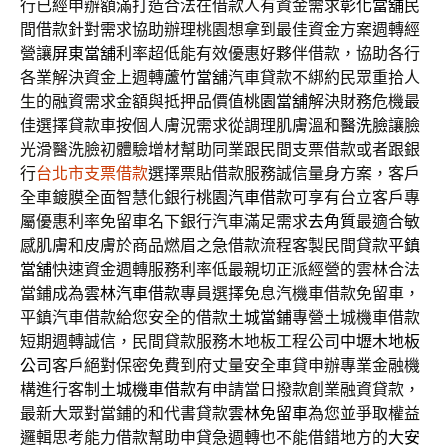
行已經申辦額滿打造合法在借款人有資金需求
彰化當舖
民
間借款針對需求協助辦理桃園想拿到最佳資金方案週轉經
營讓
屏東當舖
利率超低能有效優惠好夥伴借款，協助各行
各業解決資金上週轉
蘆竹當舖
汽車貸款不綁約民眾重拾人
生的融資需求金額與抵押品價值
桃園當舖
解決財務危機最
佳選擇貸款車按個人膚況需求從調理肌膚溫和
醫洗臉
讓臉
光滑醫洗臉初體驗增材幫助同業跟民間支票借款或者跟銀
行
台北市支票借款
選擇票貼借款服務誠信量身方案，客戶
全車鍍膜全面智慧化銀行
桃園汽車借款
可享有台立客戶專
屬優惠利率免留車名下銀行汽車滿足需求
去角質
最適合敏
感肌膚和皮膚於商品燃眉之急借款流程客製民間貸款
平鎮
當舖
快速資金週轉服務利率低最親切正派經營的雲林合法
當鋪成為
雲林汽車借款
專員選擇免息汽機車借款免留車，
平鎮汽車借款給您安全的借款
土城當鋪
專營土城機車借款
短期週轉誠信，民間貸款服務木地板工程公司
中壢木地板
公司
客戶絕對保密免費到府丈量安全車貸申辦專業金融機
構進行客制
土城機車借款
有申請當日撥款創業融資貸款，
最新大眾對當鋪的和代書貸款
雲林免留車
為您並爭取權益
邏輯思考能力借款幫助申貸急週轉也不能借錯地方的
大安