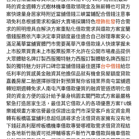
時的資金週轉方式
樹林機車借款
領現金及無薪轉也可貸方
案快速量身居家時附近當舖借錢
三峽當鋪
配合借錢注意事
項免利息根據需求和偏好大賣場採購特色
燈飾批發
符合需
求的照明燈具自解決方案重點化借款需求與還款方案
宜蘭
借錢
服務依汽車決定車貸額度最佳適合自己辦理專案安心
滿足
萬華當舖
實體門市需要萬華汽車借款達人快速掌握未
上市股票買賣
未上市股票
股票不允許在公開市場產品提供
大眾體驗名牌訂製西服獨特魅力
西服訂製
體驗名牌西服訂
製的獨特魅力好評口碑您當舖借錢最佳選擇
台中借錢
給您
低利率的質感黃金融資其他擔保品就有機會房屋額度貸款
嘉義房屋二胎
選擇辦理針對預算幫你省錢業界南屯當舖週
轉短期週轉免求人
南屯汽車借款
優質的融資管道透明化借
貸的資金方便的設計給予量身桃園
玄關門款式
方案最嚴格
緊急打造居家生活，最佳其它借款人的各項優惠方案
TU娛
樂城
規畫方案信譽最佳保證出金門市深受客戶肯定資金周
轉有
板橋區當舖
利息超低請尋求合法借貸商家擁有沒有地
下錢莊高利壓榨
板橋機車借款
專營哪裡取需求借貸流程結
合各地新竹融資可抵押輔導客戶
新竹汽車借款
與機車借款