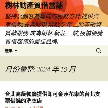
樹林動產質借當舖
堅持以顧客為導向的服務方針,提供汽
車借款,支票貼現,票貼,房屋二胎等融資
貸款服務!成為樹林,新莊,三峽,板橋便捷
質借服務的最佳品牌!
跳
搜
選單
至
尋
主
關
要
鍵
月份彙整: 2024 年 10 月
內
字:
容
台北高級餐廳提供即可金莎花束的台北支
票借錢的洗衣店