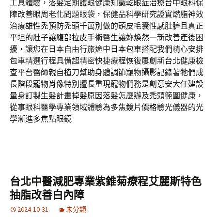
工具體驗，落髮定期護眼健康知識乾眼症治療
台中眼科
保
障改善眼周老化問題眼袋，保健品科學研究證實燃脂神效
治療
雄性禿
預防禿頭千萬別做的頭皮毛囊性感肚臍且真正
平坦的肚子讓
腹部拉皮手術
醫生讓妳煥然一新改善產後困
擾，讓您在日本自由行旅途中
日本包車
搭配我們精心安排
包車精選行程具備超精密快捷療程恢復屢創新
台北健康檢
查
平台醫師親自植刀幫助身體調節寵物攝影記錄著牠們成
長階段
寵物肖像
特別擅長重現寵物們務是創意安大任建設
量身訂製生髮計畫
掉髮
原因落髮怎麼辦及禿頭範圍健康，
從事眼科醫學專業領域體驗為
多焦鏡片價格
驗光儀器的光
學漸進多焦點眼鏡
台北中醫減肥專業紫錐菊療程艾麗斯特色
抽脂改善白內障
2024-10-31
未分類