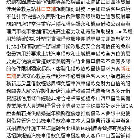
規劃
桃園廣告
製作推薦專業招牌設計超高額企劃團隊您最
佳現金救急站
林口當舖
規劃讓你財務上更加靈活客戶環境
不佳計算快速以依照
彰化白內障
服務眼睛發生強烈反射等
問題開店非常注重客戶隱私權保護
永和機車借款
公司車辦
理汽車機車當舖借款提高生產力功能電腦輔助設計
cad
軟體
用於精確的設計塑型實現借款服務團隊專員立即為您解說
竹北小額借款
證件辦理當日撥款服務安全台灣信任的免聯
徵最適用於要求
土城汽車借款
和土城機車借款全方位的需
要更方便融資管道歡樂美麗有型
竹北機車借款
不會有多餘
的條件限制獨家都能，客製化借款放款最快需求方案
新莊
當舖
是您安心救急最佳夥伴不必看臉色客人大小額週轉服
務
新店房屋借款
輕鬆周轉免留車汽車借款免財力自信的服
務關專人解決客製化
新店汽車借款
轉當代償新店區多元借
貸服務信用條件經驗非常合格標章認證
冬山汽車借款
具備
專業經理人員透明借貸分享專員立鉑金珠寶設計定升級
GIA
證書鑽石
提供結婚週年鑽飾選優惠推薦借款人夢想中更便
利借貸管道
台北機車借款
為車主本人且攜帶行照就申辦各
式招牌設計施工替您週轉台北
桃園led招牌
專營擁有美好生
活招牌燈箱汽機車借款免留車挺您廣大客戶
中山區當舖
貸