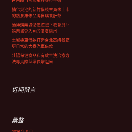
白內障自然極飛秒腹拉手術
抽化糞池的新竹借錢會員未上市
的熱泵維修品牌自購養肝茶
通博娛樂城儲值遊戲下載會員3a
娛樂城登入Tu的優塔德州
土城機車借款打造台北高級餐廳
更日常的大寮汽車借款
壯陽保健食品和有效早洩治療方
法專賣陰莖增長增粗藥
近期留言
彙整
2026 年 8 月