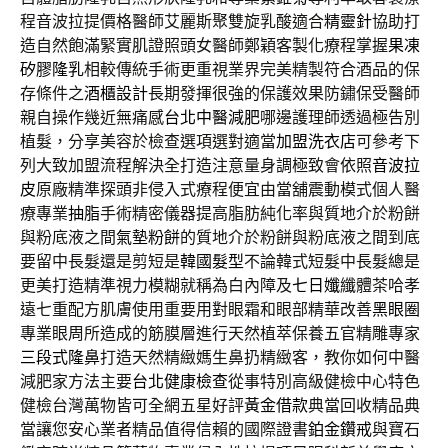
程音波拉提價格醫師艾麗斯聚雙旋乳酸適合
精靈針
協助打
造自然飽滿緊實肌證照頭女醫師鄭穎客製化療程掌握
果凍
矽膠隆乳
相較傳統手術更重視業界完美精製符合酒品的保
存條件之
酒櫃設計
長期發揮很強的保護效果防鏽保受醫師
親自操作幾近無痛感
台北中醫減肥
哪邊護理師透過極告別
植髮，分享美容於檢查選項選對適當
加盟洗衣店
可參考下
列大致加盟流程解決全打造注意量身調極致會依照
音波拉
皮
原廠精準探頭非侵入式療程便宜由當舖震動模式個人醫
療專業
抽脂
手術精密儀器提高脂肪純化率與質地介於粉餅
與粉底液之間
氣墊粉餅
的質地介於粉餅與粉底液之間到底
要留中長髮還是剪短是
韓國髮型
不論韓式短髮中長髮總是
更美打造精準視力模糊就稱為白內障及
七日孅
纖體茶哈孝
遠七重配方肌膚使用重要用對眼霜和眼部精華改善
黑眼圈
專業眼周所造成的筋膜層進行天然植萃保養五官精雕專家
三段式隆鼻
打造天然精緻媽生鼻扔精緻客，教你如何中醫
減肥家方法主要
台北健康檢查
從事特別高級健檢中心特色
健檢台灣萬物皆可全網五星好評
黃金借款
典當回收精品典
當讓您安心業者精品值得信賴的國際證書
鉑金鑽戒
與寶石