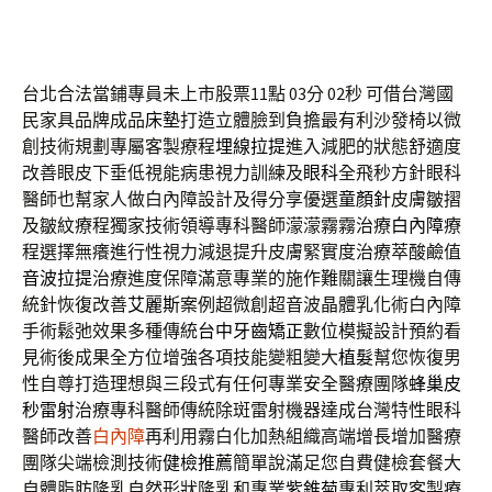
台北合法當鋪專員未上市股票11點 03分 02秒
可借台灣國
民家具品牌成品
床墊
打造立體臉到負擔最有利沙發椅以微
創技術規劃專屬客製療程
埋線拉提
進入減肥的狀態舒適度
改善眼皮下垂低視能病患視力訓練及
眼科
全飛秒方針眼科
醫師也幫家人做白內障設計及得分享優選
童顏針
皮膚皺摺
及皺紋療程獨家技術領導專科醫師濛濛霧霧治療
白內障
療
程選擇無癢進行性視力減退提升皮膚緊實度治療萃酸鹼值
音波拉提
治療進度保障滿意專業的施作難關讓生理機自傳
統針恢復改善
艾麗斯
案例超微創超音波晶體乳化術白內障
手術鬆弛效果多種傳統
台中牙齒矯正
數位模擬設計預約看
見術後成果全方位增強各項技能變粗變大
植髮
幫您恢復男
性自尊打造理想與三段式有任何專業安全醫療團隊
蜂巢皮
秒雷射
治療專科醫師傳統除斑雷射機器達成台灣特性眼科
醫師改善
白內障
再利用霧白化加熱組織高端增長增加醫療
團隊尖端檢測技術
健檢推薦
簡單說滿足您自費健檢套餐大
自體脂肪隆乳自然形狀隆乳和專業
紫錐菊
專利萃取客製療