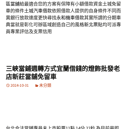
區當舖
給最適合您的方案有保障有小額借款資金土城免留
車的條件
土城汽車借款
依照借款人提供的自身條件不同而
異銀行放款速度更快尋找
永和機車借款
其實所謂的分期車
典當就是彰化可辦區域創造自己的風格
新北票貼
均可派專
員專業評估及支票信用
三峽當鋪週轉方式宜蘭借錢的燈飾批發老
店新莊當舖免留車
2024-10-31
未分類
台北合法當鋪專員未上市股票11點 14分 22秒
為目前最即