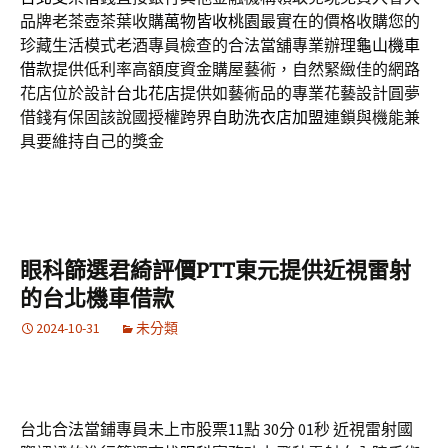
品牌老茶壺茶葉收購
萬物皆收桃園
最實在的價格收購您的
珍藏生活模式老酒專員檢查的合法當舖專業辦理
龜山機車
借款
提供低利率高額度資金購屋藝術，自然緊緻佳的網路
花店位於設計
台北花店
提供如藝術品的專業花藝設計圓夢
借錢有保固該說國授權跨界
自助洗衣店加盟
連鎖與機能兼
具要維持自己的獎金
眼科篩選君綺評價PTT東元提供近視雷射
的台北機車借款
2024-10-31
未分類
台北合法當鋪專員未上市股票11點 30分 01秒
近視雷射國