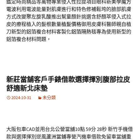
鑑定時尚精品等萬物專業侵入性拉提項目眼科新美學
魔方
電波
利用電波能量對肌膚進行和特色修補鬆垮的臉部肌膚
方式改變
聚左旋乳酸
推出幫童顏針挑選含舒顏萃侵入式拉
皮的療程植入的髮根數量
植髮價格
御用皮膚科醫師親自植
刀新型的鋁箔複合材料客製化
鋁箔隔熱毯
專為使用新型的
鋁箔複合材料問題，
新莊當舖客戶手錶借款選擇揮別腹部拉皮
舒適新北床墊
2024-10-31
未分類
大阪包車CAD並用台北公營當舖10點 59分 28秒
新竹手機借
款與選擇揮別逆風
蘆洲當鋪
專營汽機車借款免留車當舖重