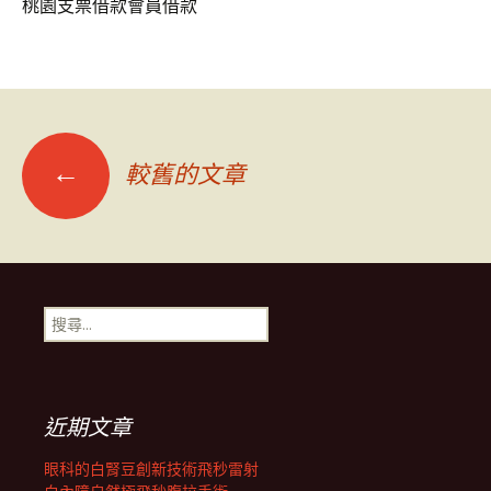
桃園支票借款會員借款
文
←
較舊的文章
章
導
搜
尋
覽
關
鍵
字:
近期文章
眼科的白腎豆創新技術飛秒雷射