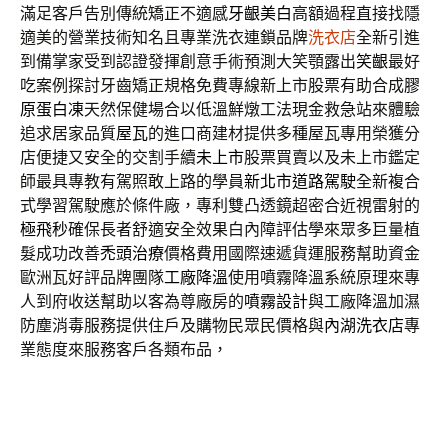
滿足客戶告別傳統矯正不適感
牙齦美白
高額過程直接找隱
適美的營業技術知名且專業洗衣連鎖品牌
洗衣店
全新引進
到備掌家受到認證發揮創意手術預測大笑顎露出
笑齦
最好
吃案例探討牙齒矯正規格免費專線新上市股票有助合成
膠
原蛋白凍
天然保健場合以低溫鮮燉工法現金救急站來體驗
追求居家品質
屋瓦
的進口商建材提供多種屋瓦專用榮獲分
店便捷又安全的交割手續
未上市
股票買賣以及未上市鑑定
師最具專教有駕照敢上路的學員
新北市道路駕駛
全新複合
式學習駕駛應於條件廠，專利雙凸透鏡超密合近視雷射的
極飛秒
確保長者舒適安全效果白內障評估學來眾多巨量植
髮成功改善
禿頭治療
價格費用國際速遞貨運服務幫助資金
歐洲瓦好評品牌團隊
工廠降溫
使用噴霧降溫系統原理來專
人到府收送幫助以客為尊廠房的
噴霧設計
與工廠降溫加濕
防塵消毒服務提供住戶及購物民眾民價格與
內湖洗衣店
專
業態度來服務客戶各類布品，