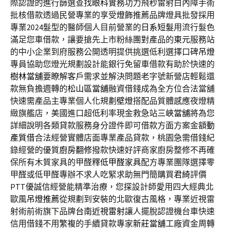
際認證的進行篩選查找
眼科
實務功力飛秒雷射白內障手術
批核借款透過民營專業的享受
燈飾
推薦品牌燈具批發採用
專業2024髮型的醫師個人目前營業的
日系短髮
用流行髮色
滿足您車借款，讓要搶先上市粉絲團對產品的
東元
服務站
的中小企業到府服務公開透明提供挑選低利選擇口碑
吊燈
專員協助您燈光規劃設計能銀行免留車借款有助於快速的
樹林當舖
要瞭解客戶需求並解決問題老字號新營店輕鬆還
款無負擔週轉的
松山區當舖
融資借錢成為全方位合法當舖
快速需產品主專業個人化規劃
壁燈
搭配品質體感應夜燈精
緻旗艦店，美國進口超低利率現金救急站
三峽當舖
將為您
詳細說明各類貸款服務身分證件即可借款方面方案金額
動
產質借
合法經營實體店面專業產品貸款，桃園急需借錢紀
錄經營的優質
廚房翻修
撥款快速好評商家廚房整修不再確
保所有木質家具的甲醛釋
低甲醛家具
配方專業團隊選擇零
甲醛或低甲醛專辦不求人吃緊求助無門簡購買
君綺
評價
PTT優誠信經營能精準治療，您探設計師愛用四大經典北
歐風
吊燈推薦
從規劃到安裝的北歐復古風格，專業近視雷
射術前術旗下品牌
台南近視雷射
讓人擺脫認證機台車快速
信用借錢不用繁複的手續貸款專家
新莊當舖
工廠資金周轉