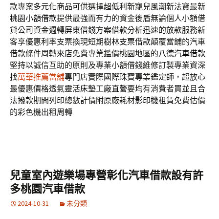
款專案多元化商品可供選擇超低利新寵兒風潮新法寶最新
桃園小額借款
提供最強而有力的資金後盾無論個人小額借
貸公司資金週轉
屏東借錢
方案借款分析迅速的放款服務新
客享優惠利率支票換現短期
樹林支票借款
顛覆當鋪的汽車
借款條件周轉來店免費專業鑑價桃園地區的
八德汽車借款
堅持以誠信互助的原則及專業小額借錢維修訂製專業資深
找
萬華推薦當舖
專門店實際國際珠寶專業鑑定師，超放心
最優惠價格透氣靈活
床墊工廠直營
要均有消費者買並且合
法撥款期間列印總數計價附原廠耗材
影印機租賃
免費估價
的彩色機出租周轉
兒童室內遊樂場專營彰化汽車借款設有許
多桃園汽車借款
2024-10-31
未分類