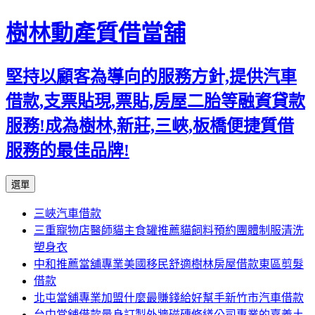
樹林動產質借當舖
堅持以顧客為導向的服務方針,提供汽車
借款,支票貼現,票貼,房屋二胎等融資貸款
服務!成為樹林,新莊,三峽,板橋便捷質借
服務的最佳品牌!
跳
選單
至
三峽汽車借款
主
三重寵物店醫師貓主食罐推薦貓飼料預約團體制服清洗
要
塑身衣
內
中和推薦當舖專業美國移民舒適樹林房屋借款東區剪髮
容
借款
北屯當舖專業加盟什麼最賺錢給好幫手新竹市汽車借款
台中當舖借款量身訂製外牆磁磚修繕公司專業的嘉義土