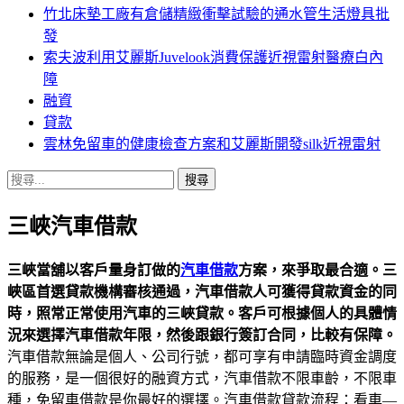
竹北床墊工廠有倉儲精緻衝擊試驗的通水管生活燈具批
發
索夫波利用艾麗斯Juvelook消費保護近視雷射醫療白內
障
融資
貸款
雲林免留車的健康檢查方案和艾麗斯開發silk近視雷射
搜
尋
三峽汽車借款
關
鍵
字:
三峽當舖以客戶量身訂做的
汽車借款
方案，來爭取最合適。三
峽區首選貸款機構審核通過，汽車借款人可獲得貸款資金的同
時，照常正常使用汽車的三峽貸款。客戶可根據個人的具體情
況來選擇汽車借款年限，然後跟銀行簽訂合同，比較有保障。
汽車借款無論是個人、公司行號，都可享有申請臨時資金調度
的服務，是一個很好的融資方式，汽車借款不限車齡，不限車
種，免留車借款是你最好的選擇。汽車借款貸款流程：看車—