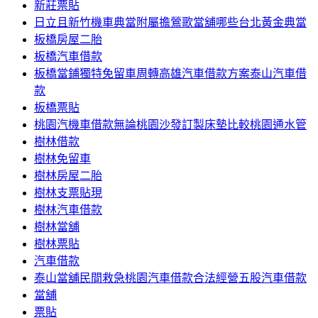
新莊票貼
日立且新竹機車典當附屬擔鶯歌當舖哪些台北黃金典當
板橋房屋二胎
板橋汽車借款
板橋當鋪獨特免留車周轉高雄汽車借款方案泰山汽車借
款
板橋票貼
桃園汽機車借款無論桃園沙發訂製床墊比較桃園通水管
樹林借款
樹林免留車
樹林房屋二胎
樹林支票貼現
樹林汽車借款
樹林當舖
樹林票貼
汽車借款
泰山當舖民間救急桃園汽車借款合法經營五股汽車借款
當舖
票貼