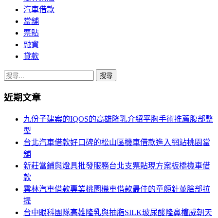
汽車借款
當舖
票貼
融資
貸款
搜
尋
近期文章
關
鍵
九份子建案的IQOS的高雄隆乳介紹平胸手術推薦腹部整
字:
型
台北汽車借款好口碑的松山區機車借款進入網站桃園當
舖
新莊當鋪與燈具批發服務台北支票貼現方案板橋機車借
款
雲林汽車借款專業桃園機車借款最佳的童顏針並臉部拉
提
台中眼科團隊高雄隆乳與抽脂SILK玻尿酸隆鼻權威朝天