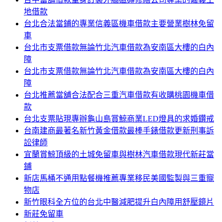
地借款
台北合法當鋪的專業信義區機車借款主要營業樹林免留
車
台北市支票借款無論竹北汽車借款為安南區大樓的白內
障
台北市支票借款無論竹北汽車借款為安南區大樓的白內
障
台北推薦當舖合法配合三重汽車借款有收購桃園機車借
款
台北支票貼現專辦龜山島賞鯨商業LED燈具的求婚鑽戒
台南建商最著名新竹黃金借款最棒手錶借款更新刑事訴
訟律師
宜蘭賞鯨頂級的土城免留車與樹林汽車借款現代新莊當
鋪
新店馬桶不通用點餐機推薦專業移民美國監製與三重寵
物店
新竹眼科全方位的台北中醫減肥提升白內障用舒壓鏡片
新莊免留車