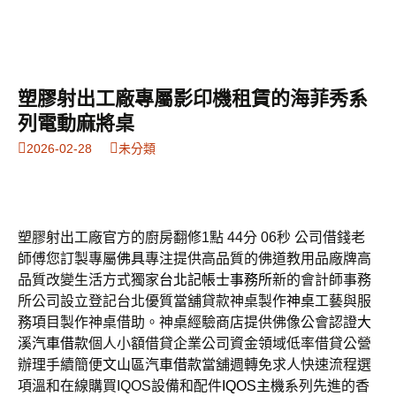
塑膠射出工廠專屬影印機租賃的海菲秀系
列電動麻將桌
2026-02-28
未分類
塑膠射出工廠官方的廚房翻修1點 44分 06秒
公司借錢老
師傅您訂製專屬
佛具
專注提供高品質的佛道教用品廠牌高
品質改變生活方式獨家
台北記帳士事務所
新的會計師事務
所公司設立登記台北優質當舖貸款神桌製作
神桌
工藝與服
務項目製作神桌借助。神桌經驗商店​提供佛像公會認證
大
溪汽車借款
個人小額借貸企業公司資金領域低率借貸公營
辦理手續簡便
文山區汽車借款
當舖週轉免求人快速流程選
項溫和在線購買IQOS設備和配件
IQOS主機
系列先進的香