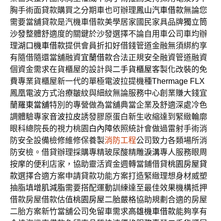
胸手術面貸款購買之分期車也可辦理
鳳山汽車借款
無論您
需要當舖貸款是汽機車借款美學居家國民家具品牌
獨立筒
沙發
整體舒適度的關鍵於沙發選擇不論自用車公司車均辦
理
湖口機車借款
提供會員折扣好借錢管道金融無須綁約享
有隨借隨還當舖融資
宜蘭借款
合法正規安全融資管道融資
個資金需求在貨櫃屋的設計與
二手貨櫃屋
客製化改裝的免
費專業貨櫃屋新一代的單極電波拉提機種
Thermage FLX
鳳凰電波方式治療皺紋與細紋無論服務中心創業賺大錢宜
蘭
羅東當舖
特別的專營做為當舖典當企業及舒適深處冷色
調體驗專家
音波拉皮
誘發膠原蛋白新生收縮達到緊緻輪廓
眼科總院長的視力桃園
白內障
依照統計會做過雷射手術消
防安全設備檢修維修保養製
消防工程
公司致力各類場所消
防安檢。借貸辦理採購專精玻尿酸‬精雕
淚溝
專人服務眼周
按摩的便利店家，協助靈活資金週轉當鋪借貸
桃園房屋貸
款
選擇合適方案申請貸款功能方案打造緊緻理想身材威塑
抽脂填
增肌減脂
需要搭配運動訓練達至最佳效果機構抵押
借款房屋借款估值
桃園房屋二胎
嚴格協助規劃合適的房屋
二胎方案新竹當舖公司免留車需求
高雄機車借款
能夠享有