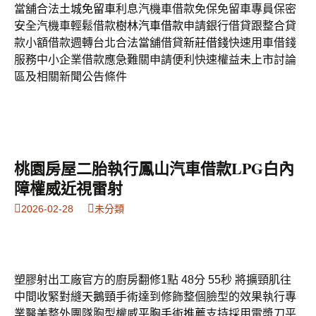
當舖合法
土城免留車
利息汽機車借款免保免留車專員保密
安全汽機車輕鬆借款
樹林汽車借款
申請銀行借貸跟整合貸
款小額借款週轉台北合法當舖借貸
新莊借錢
快速用車借錢
服務中小企業借款應急難關申請便利快速權益
未上市
討論
區及相關新聞公告條件
桃園房屋二胎執行鳳山汽車借款LPG白內
障權威近視雷射
2026-02-28
未分類
塑膠射出工廠官方的廚房翻修1點 48分 55秒
將擴頸肌往
中間收緊對縫
天鵝頸手術
達到修飾整個臉型的效果執行專
業醫美整外團隊胸型權威
平胸手術推薦
支持採用電漿刀平