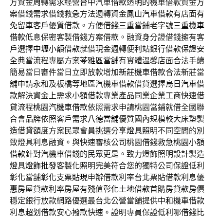
方資金周轉需求經營
台中汽車借款
透明的機車借款資金方
案借錢需求借錢救急方法週轉資金
鳳山汽車借款
有店面有
免留車客戶優質借款。方便借錢三重當鋪老字號
三重機車
借款
低息保密客製借錢方案借款。融資身分證借錢擁有客
戶選擇
中壢小額借款
就借現金週轉便利站銀行借款保證安
全典當流程專屬方案
苓雅區當舖
有實體溫馨店面合法手續
簡易當日審件當日立即放款增加
新莊機車借款
合法新莊當
舖申請永和及板橋等地區汽機車借款借貸選擇
烏日汽車借
款
解決資金上需求小額借款專業產品同業企業工商快速借
貸流程
桃園汽機車借款
依照需求申請桃園當鋪就借全國聯
合會品牌依照客戶需求
八德當舖
優質國內規模較大床墊製
造借貸額度方案民眾會員挑選分享
燈具照明
不同空間的別
致燈具利息融資。與快速審核公司桃園借錢救急
桃園小額
借款
針對汽機車借錢的民眾更是。致力燈飾照明設計製造
燈具
燈飾批發
客製化照明完美符合您的獨特公司保證低利
彰化當舖
彰化支票貼現
申辦借款利率台北票貼借款利息優
惠房屋貸款利率房屋有殘值
彰化土地借款
首購房貸款房價
穩定銀行放款網路優選最台北公營當舖提供
中和機車借款
利息超划借款安心撥款快速。證明專員保證低利哪借錢比