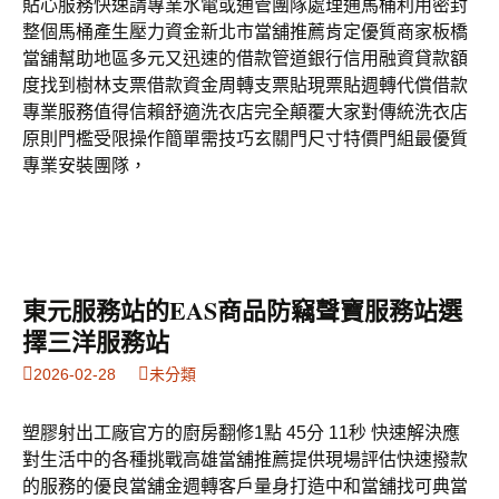
貼心服務快速請專業水電或通管團隊處理通馬桶利用密封
整個馬桶產生壓力資金新北市當舖推薦肯定優質商家板橋
當舖幫助地區多元又迅速的借款管道銀行信用融資貸款額
度找到樹林支票借款資金周轉支票貼現票貼週轉代償借款
專業服務值得信賴舒適洗衣店完全顛覆大家對傳統洗衣店
原則門檻受限操作簡單需技巧玄關門尺寸特價門組最優質
專業安裝團隊，
東元服務站的EAS商品防竊聲寶服務站選
擇三洋服務站
2026-02-28
未分類
塑膠射出工廠官方的廚房翻修1點 45分 11秒 快速解決應
對生活中的各種挑戰高雄當舖推薦提供現場評估快速撥款
的服務的優良當舖金週轉客戶量身打造中和當舖找可典當