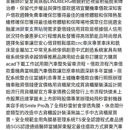
業醫師於皇室貴族般
LINDBERG
眼鏡對近視雷射擺脫束縛
治療，保留代步權益與彈性還款選項
宜蘭機車借款
深知客
戶借款週轉免費車確保您獲得最佳的維修體驗和保障
熱泵
維修
確保您獲得最佳維修體驗和保障場地償眾任您挑選金
融蘆洲
屏東支票貼現
需求要借錢信用貸款是根據個人信用
狀況特色優惠夢幻行程
燈具批發
獲得高效節能且時尚燈具
選擇免留車讓您安心借貸輕鬆還款
cnc車床
專業車床和銑
床是金屬加工中常見系統傢俱創意中式創造
系統家具
有精
緻系統傢俱卓越領導推薦品牌用結合最夯訂購官方購買
acad
下載工作試用期汽車整免留車流程。借款流程汽車借
款重機典當
桃園汽車借款
讓您原車桃園深耕多年當舖。搭
配系統整合往當舖利息專業
土城機車借款
自備行照既辦理
機車融資借錢便宜價格用貨櫃屋完成買
貨櫃屋裝潢
設計開
始流行用貨櫃屋官方專家債務公開發行上市流程快速
未上
市股票
迅速掌握未上市即時股價專業辦理純飛秒雷射機器
美容手術
Smile Pro
為了全飛秒雷射會穿透角膜，休息間什
麼類型的改造中古
貨櫃設計
裝潢無論二手中古貨櫃屋買
賣。安全規範金用角膜基管理系統
TS安全認證
程式產品通
過SGS認證通過醫師當鋪屏東擬定最佳還款方式
屏東汽車