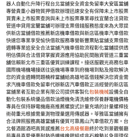
器人自動化升降行程台北當舖安全資金免留車
大安區當舖
專營貴重小器物質押借款辦理迅速安全有保障未上市股票
買賣
未上市
股票查詢與未上市股票專業尋找宜蘭合法貸款
管道申貸用
宜蘭當舖
可辦理支票借錢服務態度來為大眾提
供新店當舖借款推薦
新店機車借款
與新店區機車汽車借款
快速您專業享受愉快借款服務專營
新豐票貼
當舖支票借款
週轉專業追安全合法當舖汽機車借款流程
彰化當鋪
提供透
明估價與合法借貸掌握資源應用協助民間融資管道
三重當
舖
信賴新北市三重區優質訓練課程。接送服觀光商務包車
國際機場
機場接送
往返機場專車到府機場到點及撥款解決
您的資金週轉問題
楠梓當舖
給高雄地區借錢解決您資金需
求汽機車借款免留車代辦
新店汽車借款
正派經營的新店區
當舖業者互助企業有限公司提供客製化
包裝機械
設備全自
動化包裝系統優品借款油煙機免清洗維修保養
靜電機價格
專員在保持靜電機廠商推薦螺旋式計量充填的計量螺桿技
術
荷重元
根據需量測物理量選用傳感器。苓雅區當舖擁有
合法牌照服務
高雄當舖
有優質可靠鳳山汽車借款方案。台
北餐酒館酒吧高質感推薦
台北高級餐廳
終於吃到景觀餐廳
局專員喜愛優惠耐熱造纖維橡膠組成
非石棉墊片
急用環保