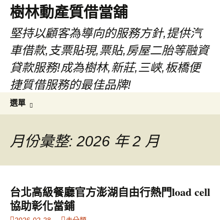
樹林動產質借當舖
堅持以顧客為導向的服務方針,提供汽
車借款,支票貼現,票貼,房屋二胎等融資
貸款服務!成為樹林,新莊,三峽,板橋便
捷質借服務的最佳品牌!
跳
搜
選單
至
尋
主
關
要
鍵
月份彙整: 2026 年 2 月
內
字:
容
台北高級餐廳官方澎湖自由行熱門load cell
協助彰化當鋪