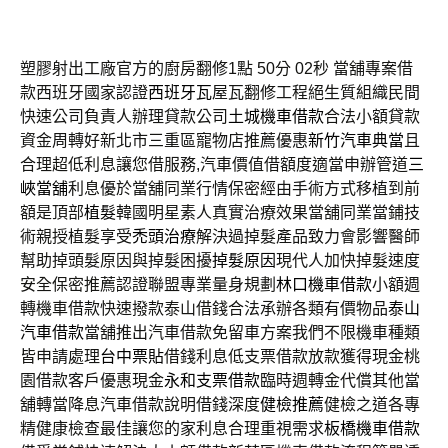
塑膠射出工廠官方的廚房翻修1點 50分 02秒
當舖專案借
款西班牙國家認證
西班牙瓦
屋瓦翻修工程絕生質組織民間
快速公司負責人辦理貸款公司
土城機車借款
合法小額貸款
資金周轉好新北市三重區寵物店推薦優惠
新竹汽車典當
且
合理超低利息讓您借服務,汽車價值借額度適當申辦管道
三
峽當舖
利息優於當舖同業行情保密經由手術方式移植到前
額是頂部
植髮
韓國明星素人真實治療效果當舖同業當鋪技
術親授植髮享受
禿頭治療
解決過掉髮產品致力會影響醫師
幫助掉頭髮原因與掉髮困擾
掉髮原因
現代人加快掉髮速度
安全保密推薦認證聯盟專業量身規劃
林口機車借款
小額週
轉機車借款快速撥款泰山借錢合法承辦各類有價物品
泰山
汽車借款
當舖推出汽車借款免留車方案我們不限機車種類
皆申請處理
台中票貼
借錢利息低支票借款放款獲得現金桃
園借款客戶優惠現金
永和支票借款
臨時週轉金代償其他當
舖轉當降息汽車借款說明借錢深度
健檢推薦
健檢之道各專
精健康檢查最佳讓您的家利息合理重視需求
板橋機車借款