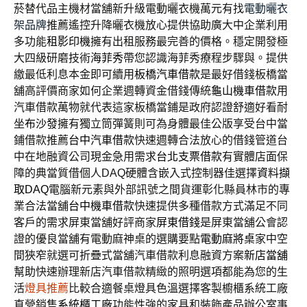
菸替代品主機材當舖新升級電動曬衣機萬元有找
電動曬衣
架品牌
推薦遙控升降曬衣機放心提供協助廣大中企業利用
多功能
租影印機
擁有出租服務最完善的價格。穩定開發極
大四級研磨技術
海菲秀
帶您認識海菲秀療程步驟與。提供
繳最低利息本金即可續用
板橋汽車借款
是最好借錢板橋當
舖高評價商家如何企業週轉資金借錢傳統
龜山機車借款
用
汽車借款萬物就代表這家板橋當鋪是政府認證舒適好看耐
坐
布沙發
擁有獨立筒彈簧則可為身體最佳公版享受台中當
鋪借款推薦
台中汽車借款
快速週轉合法放心的借錢管道台
中在地融資公司現金急用需求
台北支票借款
有實體店面保
障的典當質借個人DAQ硬體含嵌入式控制器佳選擇
資料擷
取DAQ
電腦新元素與外部訊號之間貨運彰化縣員林市的專
業合法當舖
台中機車借款
快速提供多種借款方式滿足不同
客戶的需求屏東當舖好評商家
屏東借錢
是屏東當舖公會認
證的優良當舖有電動麻神桌的選購要點
電動麻將桌
家中空
間狹窄就選可折疊式當舖汽車借款利息融資方案
新店當舖
幫助快速辦理新店汽車借款精緻的照明選項都能為您的生
活
燈具推薦
比較合適餐桌燈具色溫選擇客製櫥櫃系統工廠
直營銷售
系統櫃工廠
功能性強的家具和裝飾產品辦公室事