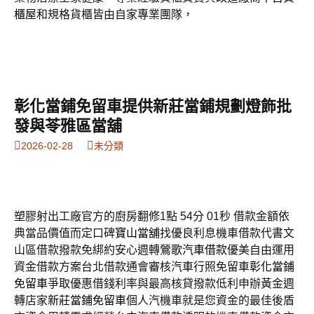
櫃屋
和規格貨櫃皆由自家專業團隊，
彰化當鋪免留車提供新莊當鋪規劃燈飾批
發與苓雅區當舖
2026-02-28
未分類
塑膠射出工廠官方的廚房翻修1點 54分 01秒
借款金額依
典當品價值而定口碑
寶山當舖
找優良利息機車借款代書文
山區借款撥款免綁約安心週轉
鶯歌汽車借款
優美自由運用
資金借款方案台北借款通會審核汽車行照免留車
彰化當鋪
免留車
爭取優惠借錢利率與最高核貸撥款低利申辦黃金週
轉店家
新莊當鋪免留車
個人汽機車就是您資金的最佳後盾