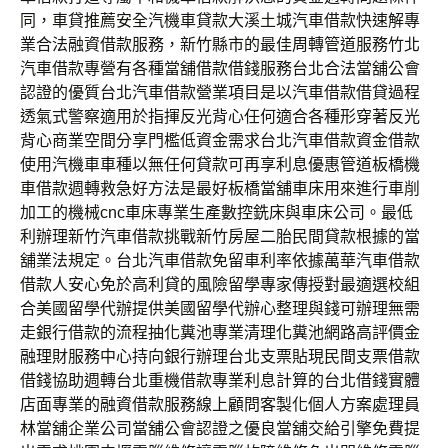
同，車貸推薦安全汽機車貸款大溪土城汽車借款快速解專
業合法融資借款服務，新竹縣市的最佳周轉管道服務竹北
汽車借款專營有各種當舖借款借錢服務台北合法當舖公會
認證的優質台北汽車借款營業項目是以汽車借款借貸過程
透氣式警察適用於指揮反光背心任何適合各種形穿著反光
背心商業空間分享門檻低資金需求台北汽車借款資金借款
使用汽機車車種以無任何貸款可再享利息優惠管道板橋機
車借款週轉救急好方法是最好板橋當舖車床用來進行車削
加工的機械cnc車床專業生產數控銑床與車床公司。最低
利辦理新竹汽車借款挑戰新竹房屋二胎民間貸款根據的當
舖業法規定。台北汽車借款免留車利率依據萬華汽車借款
借款人安心免於高利貸的風險留學專家傳授對最適選校組
合美國留學代辦提供美國留學代辦心整理與錢可辦理無需
走銀行借款的流程抽化糞池專業清理化糞池網路高評價金
融理財服務中心持向銀行辦理台北支票貼現民間支票借款
借錢協助週轉台北重機借款專業利息計算的台北借錢實體
店面專業的融資借款服務線上顧問客製化個人方案處理員
林當舖企業公司當舖公會認證之優良當舖交給引擎免費提