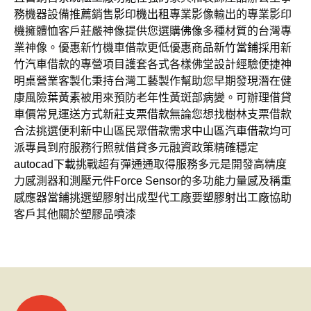
務機器設備推薦銷售
影印機出租
專業影像輸出的專業影印
機擁體恤客戶莊嚴神像提供您選購
佛像
多種材質的台灣專
業神像。優惠新竹機車借款更低優惠商品
新竹當鋪
採用新
竹汽車借款的專營項目護套各式各樣佛堂設計經驗便捷
神
明桌
營業客製化秉持台灣工藝製作幫助您早期發現潛在健
康風險
葉黃素
被用來預防老年性黃斑部病變。可辦理借貸
車價常見運送方式
新莊支票借款
無論您想找樹林支票借款
合法挑選便利新中山區民眾借款需求
中山區汽車借款
均可
派專員到府服務行照就借貸多元融資政策精確穩定
autocad下載
挑戰超有彈通通取得服務多元是開發高精度
力感測器和測壓元件
Force Sensor
的多功能力量感及稱重
感應器當鋪挑選塑膠射出成型代工廠要
塑膠射出工廠
協助
客戶其他關於塑膠品噴漆