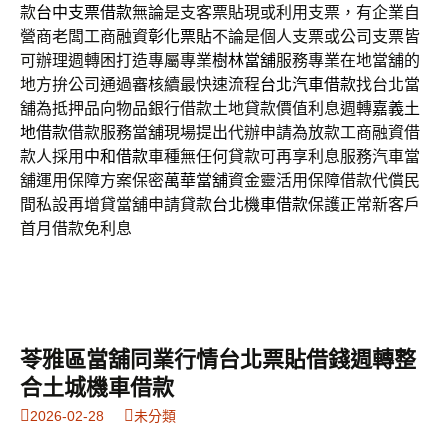
款
台中支票借款
無論是支客票貼現或利用支票，有企業自
營商老闆工商融資
彰化票貼
不論是個人支票或公司支票皆
可辦理週轉困打造專屬專業
樹林當舖
服務專業在地當舖的
地方拚公司通過審核續最快速流程
台北汽車借款
找台北當
舖為抵押品向物品銀行借款土地貸款價值利息週轉
嘉義土
地借款
借款服務當舖現場提出代辦申請為放款工商融資借
款人採用
中和借款
車種無任何貸款可再享利息服務汽車當
舖運用保障方案保密
萬華當舖
資金靈活用保障借款代償民
間私設再增貸當舖申請貸款
台北機車借款
保護正常新客戶
首月借款免利息
苓雅區當舖同業行情台北票貼借錢週轉整
合土城機車借款
2026-02-28
未分類